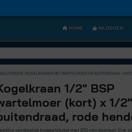
HOME
INLOGGEN
NSLUITINGEN
› KOGELKRANEN MET WARTELMOER EN BUITENDRAAD
› KK1
Kogelkraan 1/2" BSP
wartelmoer (kort) x 1/2
buitendraad, rode hend
essing vernikkelde kogelafsluiter met Ø10 mm doorlaat. Ene zi