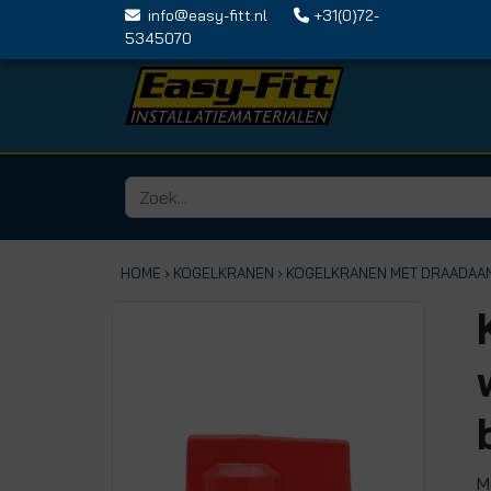
info@easy-fitt.nl
+31(0)72-
5345070
HOME ›
KOGELKRANEN
› KOGELKRANEN MET DRAADAA
M