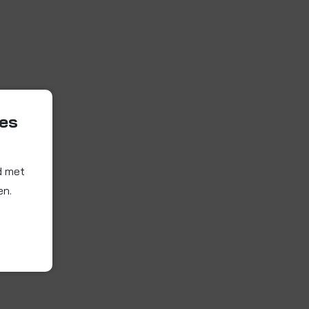
ies
d met
en.