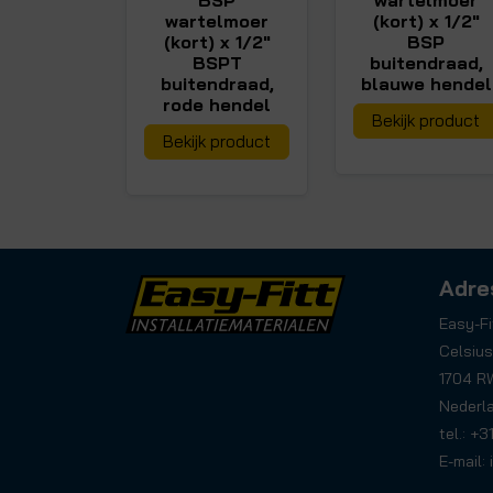
BSP
wartelmoer
wartelmoer
(kort) x 1/2"
(kort) x 1/2"
BSP
BSPT
buitendraad,
buitendraad,
blauwe hendel
rode hendel
Bekijk product
Bekijk product
Adre
Easy-Fi
Celsius
1704 R
Nederl
tel.: +
E-mail: