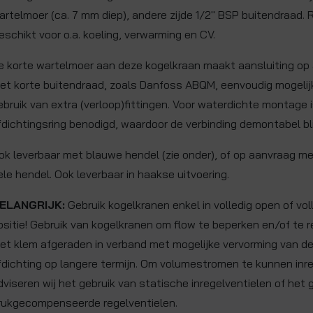
artelmoer (ca. 7 mm diep), andere zijde 1/2" BSP buitendraad. 
eschikt voor o.a. koeling, verwarming en CV.
e korte wartelmoer aan deze kogelkraan maakt aansluiting o
et korte buitendraad, zoals Danfoss ABQM, eenvoudig mogelij
ebruik van extra (verloop)fittingen. Voor waterdichte montage 
fdichtingsring benodigd, waardoor de verbinding demontabel bli
ok leverbaar met blauwe hendel (zie onder), of op aanvraag me
ele hendel. Ook leverbaar in haakse uitvoering.
ELANGRIJK:
Gebruik kogelkranen enkel in volledig open of vol
ositie! Gebruik van kogelkranen om flow te beperken en/of te 
et klem afgeraden in verband met mogelijke vervorming van d
fdichting op langere termijn. Om volumestromen te kunnen inr
dviseren wij het gebruik van statische inregelventielen of het 
rukgecompenseerde regelventielen.