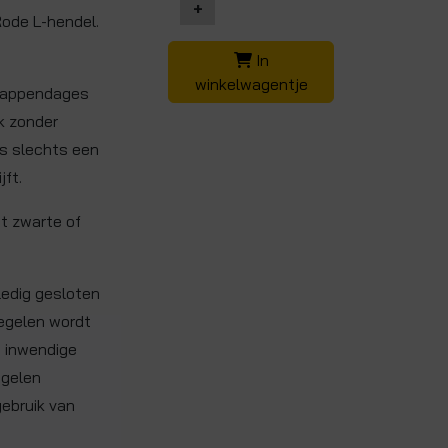
+
Rode L-hendel.
In
winkelwagentje
p appendages
k zonder
is slechts een
jft.
t zwarte of
ledig gesloten
regelen wordt
e inwendige
egelen
gebruik van