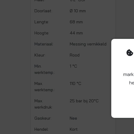
Doorlaat:
Ø 10 mm
Lengte:
68 mm
Hoogte:
44 mm
Materiaal:
Messing vernikkeld
Kleur:
Rood
Min.
1 °C
werktemp.:
mark
he
Max.
110 °C
werktemp.:
Max.
25 bar bij 20°C
werkdruk:
Gaskeur:
Nee
Hendel:
Kort