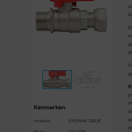
w
G
D
m
g
a
O
g
B
p
m
Kenmerken
a
a
Artikelnr.:
KK12WMK-12BUR
d
Maat:
1/2" BSP