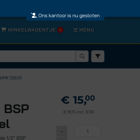
Ons kantoor is nu gesloten
WINKELWAGENTJE
MENU
0
2WMK 12BUR
€ 15,
00
" BSP
18,15 incl. BTW
€
el
-
jde 1/2" BSP