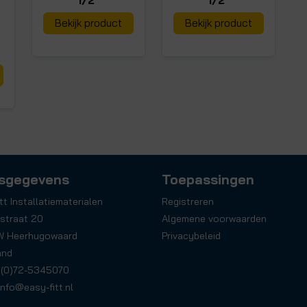
1/2"
1/2"
Bekijk product
Bekijk product
sgegevens
Toepassingen
tt Installatiematerialen
Registreren
straat 20
Algemene voorwaarden
W Heerhugowaard
Privacybeleid
and
31(0)72-5345070
info@easy-fitt.nl