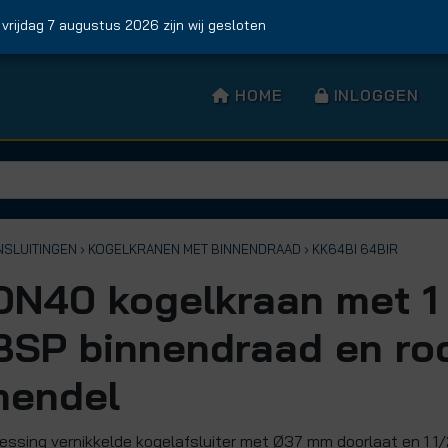
jdag 7 augustus 2026 zijn wij gesloten
HOME
INLOGGEN
NSLUITINGEN
› KOGELKRANEN MET BINNENDRAAD
› KK64BI 64BIR
DN40 kogelkraan met 1 
BSP binnendraad en ro
hendel
essing vernikkelde kogelafsluiter met Ø37 mm doorlaat en 1 1