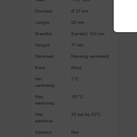
Doorlaat:
Ø 37 mm
Lengte:
92 mm
Breedte:
(hendel): 143 mm
Hoogte:
77 mm
Materiaal:
Messing vernikkeld
Kleur:
Rood
Min.
1 °C
werktemp.:
Max.
110 °C
werktemp.:
Max.
25 bar bij 20°C
werkdruk:
Gaskeur:
Nee