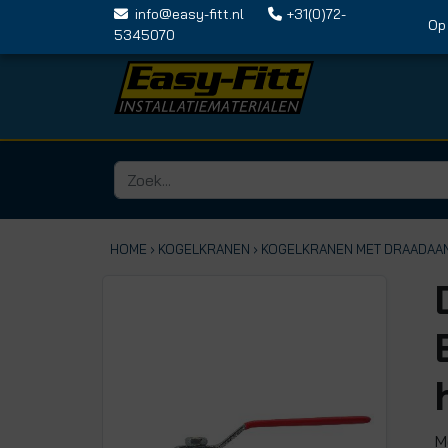
info@easy-fitt.nl
+31(0)72-
Op vri
5345070
HOME ›
KOGELKRANEN
› KOGELKRANEN MET DRAADAA
M