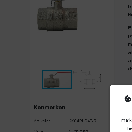
b
R
B
p
m
a
a
d
Kenmerken
mark
Artikelnr.:
KK64BI-64BIR
he
Maat:
1 1/2" BSP