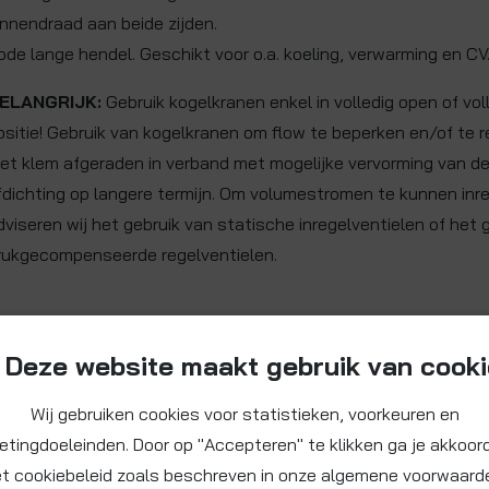
innendraad aan beide zijden.
ode lange hendel. Geschikt voor o.a. koeling, verwarming en CV
ELANGRIJK:
Gebruik kogelkranen enkel in volledig open of vol
ositie! Gebruik van kogelkranen om flow te beperken en/of te 
et klem afgeraden in verband met mogelijke vervorming van d
fdichting op langere termijn. Om volumestromen te kunnen inr
dviseren wij het gebruik van statische inregelventielen of het 
rukgecompenseerde regelventielen.
Deze website maakt gebruik van cook
Wij gebruiken cookies voor statistieken, voorkeuren en
etingdoeleinden. Door op "Accepteren" te klikken ga je akkoor
t cookiebeleid zoals beschreven in onze algemene voorwaard