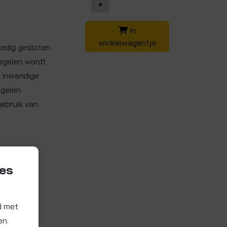
+
.
In
winkelwagentje
ledig gesloten
regelen wordt
e inwendige
egelen
gebruik van
ies
d met
en.