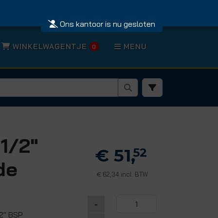
Ons kantoor is nu gesloten
WINKELWAGENTJE
MENU
0
1/2"
€ 51,
52
de
62,34 incl. BTW
€
-
/2" BSP