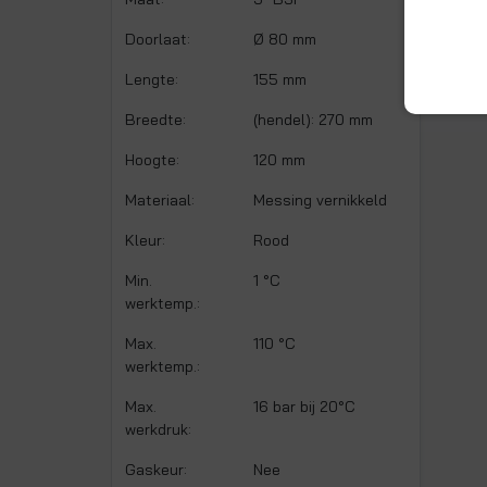
d
Doorlaat:
Ø 80 mm
Lengte:
155 mm
Breedte:
(hendel): 270 mm
Hoogte:
120 mm
Materiaal:
Messing vernikkeld
Kleur:
Rood
Min.
1 °C
werktemp.:
Max.
110 °C
werktemp.:
Max.
16 bar bij 20°C
werkdruk:
Gaskeur:
Nee