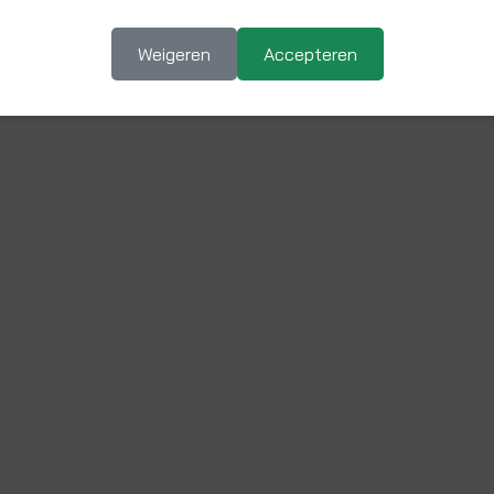
rukgecompenseerde regelventielen.
Weigeren
Accepteren