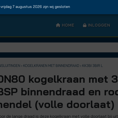
jdag 7 augustus 2026 zijn wij gesloten
HOME
INLOGGEN
NSLUITINGEN
› KOGELKRANEN MET BINNENDRAAD
› KK3BI 3BIR L
DN80 kogelkraan met 3
BSP binnendraad en ro
hendel (volle doorlaat)
oor de lange draad is deze kogelkraan met volle doorlaat bij ui