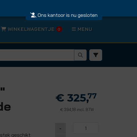
Ons kantoor is nu gesloten
WINKELWAGENTJE
MENU
0
"
€ 325,
77
de
394,18 incl. BTW
€
-
tstek geschikt