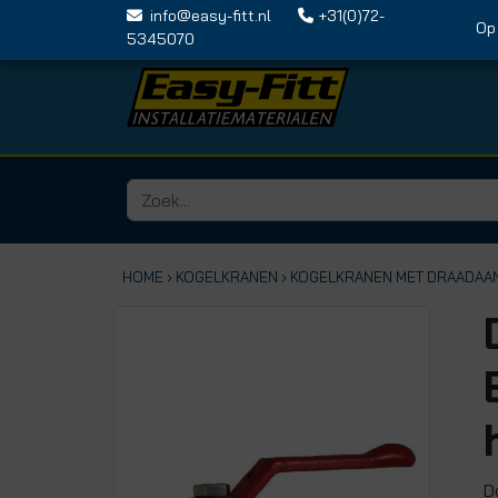
info@easy-fitt.nl
+31(0)72-
Op vri
5345070
HOME ›
KOGELKRANEN
› KOGELKRANEN MET DRAADAA
D