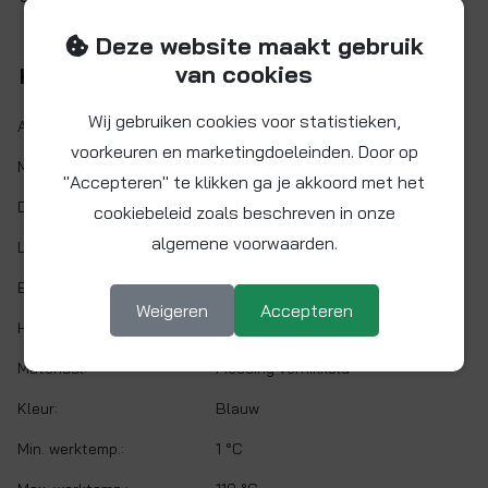
Deze website maakt gebruik
van cookies
Kenmerken
Wij gebruiken cookies voor statistieken,
Artikelnr.:
KKH12BU-12BIB
voorkeuren en marketingdoeleinden. Door op
Maat:
1/2" BSP
"Accepteren" te klikken ga je akkoord met het
Doorlaat:
Ø 10 mm
cookiebeleid zoals beschreven in onze
algemene voorwaarden.
Lengte:
maatvoering L: 34
Breedte:
maatvoering I: 35
Weigeren
Accepteren
Hoogte:
72
Materiaal:
Messing vernikkeld
Kleur:
Blauw
Min. werktemp.:
1 °C