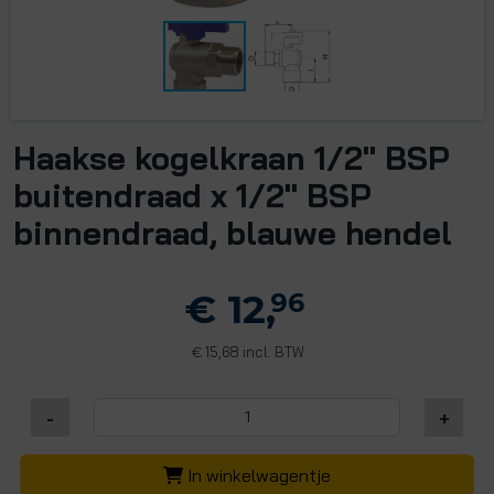
Haakse kogelkraan 1/2" BSP
buitendraad x 1/2" BSP
binnendraad, blauwe hendel
€ 12,
96
15,68 incl. BTW
€
-
+
In winkelwagentje