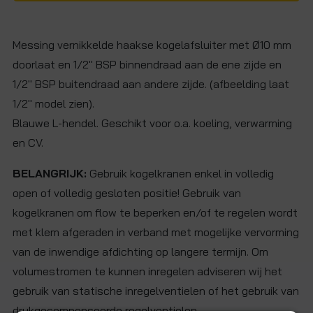
Messing vernikkelde haakse kogelafsluiter met Ø10 mm
doorlaat en 1/2" BSP binnendraad aan de ene zijde en
1/2" BSP buitendraad aan andere zijde. (afbeelding laat
1/2" model zien).
Blauwe L-hendel. Geschikt voor o.a. koeling, verwarming
en CV.
BELANGRIJK:
Gebruik kogelkranen enkel in volledig
open of volledig gesloten positie! Gebruik van
kogelkranen om flow te beperken en/of te regelen wordt
met klem afgeraden in verband met mogelijke vervorming
van de inwendige afdichting op langere termijn. Om
volumestromen te kunnen inregelen adviseren wij het
gebruik van statische inregelventielen of het gebruik van
drukgecompenseerde regelventielen.