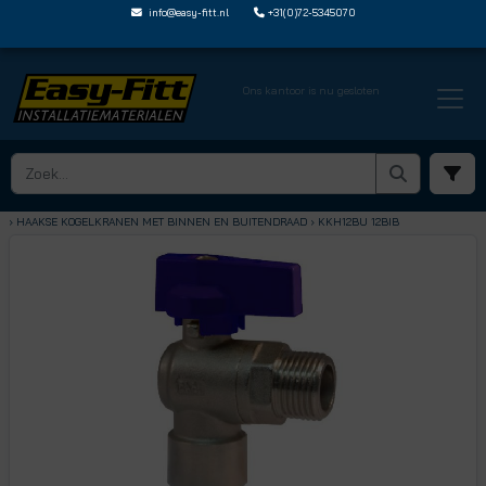
info@easy-fitt.nl
+31(0)72-5345070
Ons kantoor is nu gesloten
HOME ›
KOGELKRANEN
› KOGELKRANEN MET DRAADAANSLUITINGEN
› HAAKSE KOGELKRANEN MET BINNEN EN BUITENDRAAD
› KKH12BU 12BIB