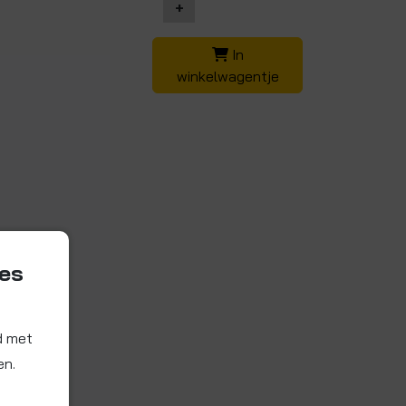
+
In
winkelwagentje
ies
d met
en.