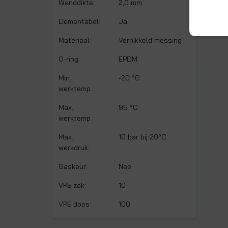
Wanddikte:
2,0 mm
Demontabel:
Ja
Materiaal:
Vernikkeld messing
O-ring:
EPDM
Min.
-20 °C
werktemp.:
Max.
95 °C
werktemp.:
Max.
10 bar bij 20°C
werkdruk:
Gaskeur:
Nee
VPE zak:
10
VPE doos:
100