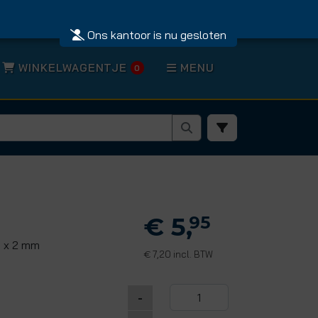
Ons kantoor is nu gesloten
WINKELWAGENTJE
MENU
0
€ 5,
95
6 x 2 mm
7,20 incl. BTW
€
-