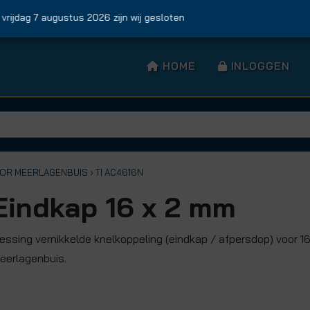
jdag 7 augustus 2026 zijn wij gesloten
HOME
INLOGGEN
OOR MEERLAGENBUIS
› TI AC4616N
Eindkap 16 x 2 mm
essing vernikkelde knelkoppeling (eindkap / afpersdop) voor 1
eerlagenbuis.