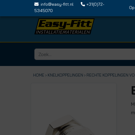
info@easy-fitt.nl
+31(0)72-
Op vri
5345070
HOME ›
KNELKOPPELINGEN
› RECHTE KOPPELINGEN V
M
m