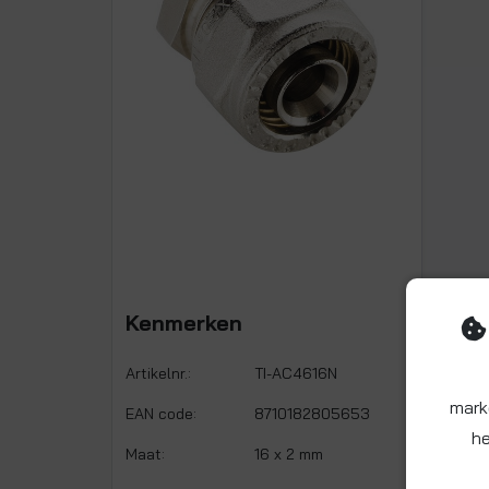
Kenmerken
Artikelnr.:
TI-AC4616N
mark
EAN code:
8710182805653
he
Maat:
16 x 2 mm