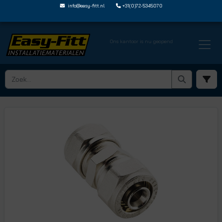
info@easy-fitt.nl
+31(0)72-5345070
Ons kantoor is nu geopend
HOME ›
KNELKOPPELINGEN
› RECHTE KOPPELINGEN VOOR MEERLAGENBUIS
› TI AC0416N