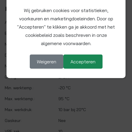
Kenmerken
Wij gebruiken cookies voor statistieken,
voorkeuren en marketingdoeleinden. Door op
Artikelnr.:
TI-AC0416N
"Accepteren" te klikken ga je akkoord met het
EAN code:
8710182805059
cookiebeleid zoals beschreven in onze
algemene voorwaarden.
Maat:
16 x 2 mm
Demontabel:
Ja
Weigeren
Accepteren
Materiaal:
Vernikkeld messing
O-ring:
EPDM
Min. werktemp.:
-20 °C
Max. werktemp.:
95 °C
Max. werkdruk:
10 bar bij 20°C
Gaskeur:
Nee
VPE zak:
10