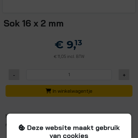
Sok 16 x 2 mm
€ 9,
13
11,05 incl. BTW
€
-
+
In winkelwagentje
Messing vernikkelde knelkoppeling (sok) voor 16 x 2 mm
meerlagenbuis aan beide zijden.
Deze website maakt gebruik
van cookies