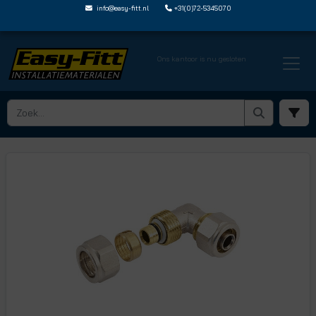
info@easy-fitt.nl
+31(0)72-5345070
Ons kantoor is nu gesloten
HOME ›
KNELKOPPELINGEN
› HAAKSE KNELKOPPELINGEN
› EF AC2116ME16X2