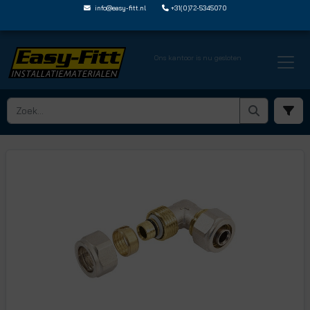
info@easy-fitt.nl
+31(0)72-5345070
Ons kantoor is nu gesloten
HOME ›
KNELKOPPELINGEN
› HAAKSE KNELKOPPELINGEN
› EF AC211618X2