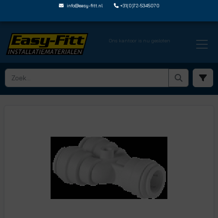
info@easy-fitt.nl
+31(0)72-5345070
Ons kantoor is nu gesloten
HOME ›
JOHN GUEST SPEEDFIT
› Y KOPPELINGEN
› CM2312W