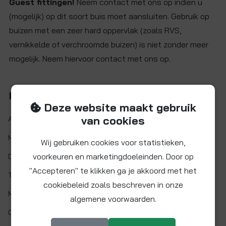
Guest fittingen!
Neem contact met ons op indien u
(mogelijk) op dit soort buis moet aansluiten. Gebruik op
buizen met een zeer hard oppervlak (zoals RVS,
vernikkelde of verchroomde buizen) is niet zonder meer
mogelijk. Neem hiervoor contact met ons op.
Kenmerken
Deze website maakt gebruik
van cookies
Artikelnr.:
CM2312W
Maat:
Ø 12 mm
Wij gebruiken cookies voor statistieken,
voorkeuren en marketingdoeleinden. Door op
Demontabel:
Ja
"Accepteren" te klikken ga je akkoord met het
Twist&Lock:
Nee
cookiebeleid zoals beschreven in onze
Materiaal:
Acetalcopolymeer (POM)
algemene voorwaarden.
O-ring:
EPDM