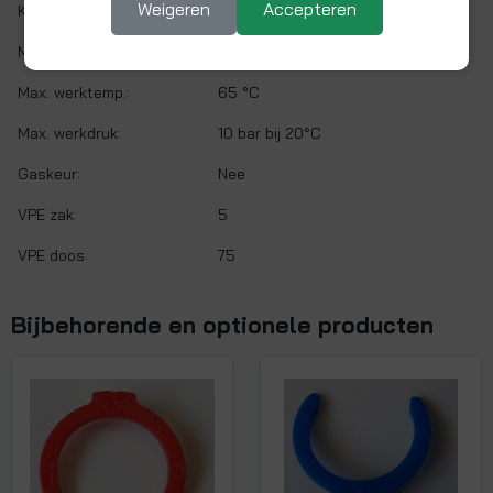
Weigeren
Accepteren
Kleur:
Wit
Min. werktemp.:
1 °C
Max. werktemp.:
65 °C
Max. werkdruk:
10 bar bij 20°C
Gaskeur:
Nee
VPE zak:
5
VPE doos:
75
Bijbehorende en optionele producten