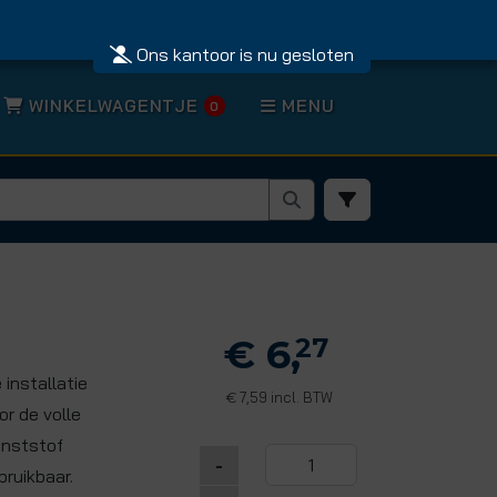
Ons kantoor is nu gesloten
WINKELWAGENTJE
MENU
0
€ 6,
27
installatie
7,59 incl. BTW
€
r de volle
unststof
-
ruikbaar.