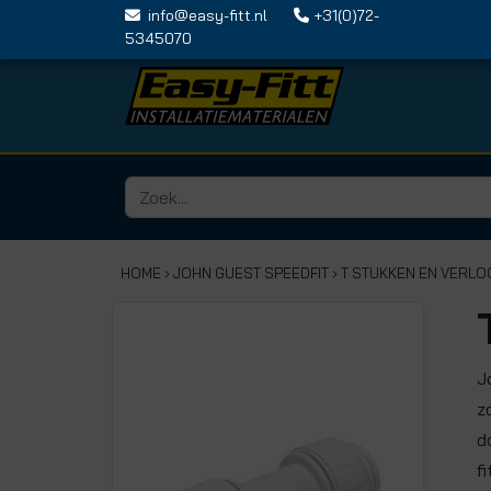
info@easy-fitt.nl
+31(0)72-
5345070
HOME ›
JOHN GUEST SPEEDFIT
› T STUKKEN EN VERLO
J
z
d
f