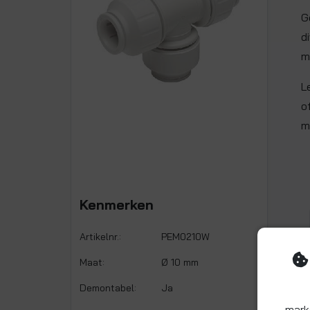
G
d
m
L
o
m
Kenmerken
Artikelnr.:
PEM0210W
Maat:
Ø 10 mm
Demontabel:
Ja
mark