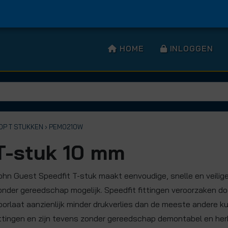
HOME
INLOGGEN
OP T STUKKEN
› PEM0210W
T-stuk 10 mm
ohn Guest Speedfit T-stuk maakt eenvoudige, snelle en veilige 
onder gereedschap mogelijk. Speedfit fittingen veroorzaken doo
oorlaat aanzienlijk minder drukverlies dan de meeste andere k
ittingen en zijn tevens zonder gereedschap demontabel en herb