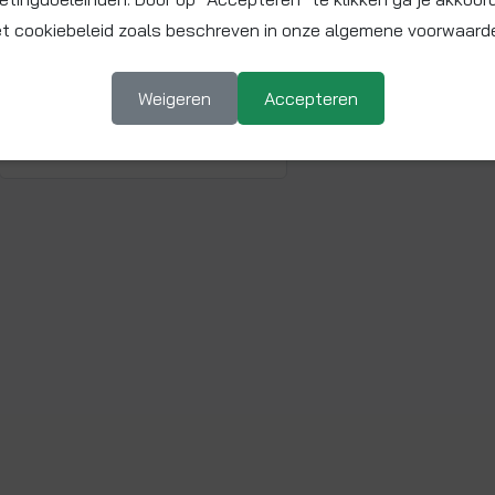
t cookiebeleid zoals beschreven in onze algemene voorwaard
Bekijk video voor product
▶ Afspelen
Weigeren
Accepteren
PEM0210W
T-stuk 10 mm