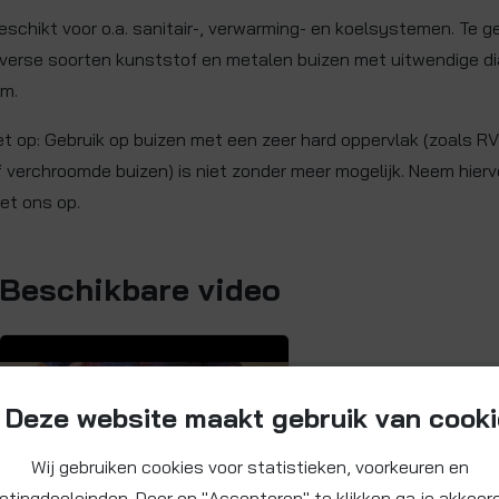
eschikt voor o.a. sanitair-, verwarming- en koelsystemen. Te g
iverse soorten kunststof en metalen buizen met uitwendige d
m.
et op: Gebruik op buizen met een zeer hard oppervlak (zoals RV
f verchroomde buizen) is niet zonder meer mogelijk. Neem hier
et ons op.
Beschikbare video
Deze website maakt gebruik van cook
Wij gebruiken cookies voor statistieken, voorkeuren en
etingdoeleinden. Door op "Accepteren" te klikken ga je akkoor