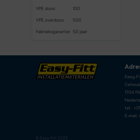
VPE doos:
100
VPE overdoos:
500
Fabrieksgarantie:
50 jaar
Adre
Easy-Fi
Celsius
1704 R
Nederl
tel.: +
E-mail:
© Easy-Fitt 2026