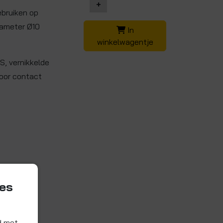
+
ebruiken op
iameter Ø10
In
winkelwagentje
S, vernikkelde
voor contact
ies
d met