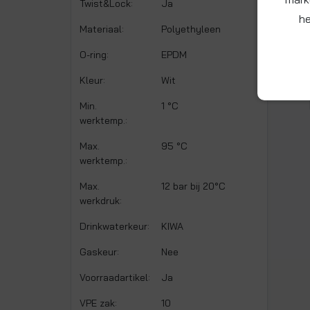
Twist&Lock:
Ja
he
Materiaal:
Polyethyleen
O-ring:
EPDM
Kleur:
Wit
Min.
1 °C
werktemp.:
Max.
95 °C
werktemp.:
Max.
12 bar bij 20°C
werkdruk:
Drinkwaterkeur:
KIWA
Gaskeur:
Nee
Voorraadartikel:
Ja
VPE zak:
10