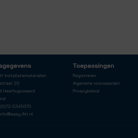
sgegevens
Toepassingen
tt Installatiematerialen
Registreren
straat 20
Algemene voorwaarden
W Heerhugowaard
Privacybeleid
and
31(0)72-5345070
info@easy-fitt.nl