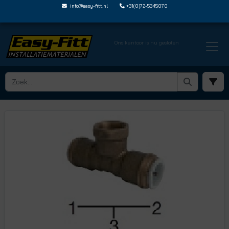
info@easy-fitt.nl
+31(0)72-5345070
Ons kantoor is nu gesloten
HOME ›
JOHN GUEST SPEEDFIT
› T STUKKEN EN VERLOOP T STUKKEN
› NC1514FT2