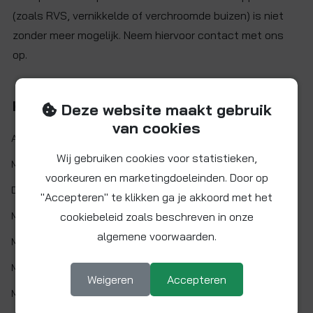
(zoals RVS, vernikkelde of verchroomde buizen) is niet
zonder meer mogelijk. Neem hiervoor contact met ons
op.
Kenmerken
Deze website maakt gebruik
van cookies
Artikelnr.:
NC1514FT2
Wij gebruiken cookies voor statistieken,
Maat:
Ø 15 mm x 1/2" BSP
voorkeuren en marketingdoeleinden. Door op
Demontabel:
Ja
"Accepteren" te klikken ga je akkoord met het
Materiaal:
cookiebeleid zoals beschreven in onze
Messing
algemene voorwaarden.
Min. werktemp.:
1 °C
Max. werktemp.:
95 °C
Weigeren
Accepteren
Max. werkdruk:
12 bar bij 20°C