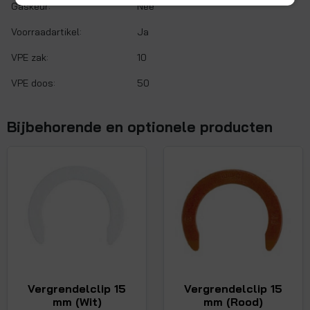
Gaskeur:
Nee
Voorraadartikel:
Ja
VPE zak:
10
VPE doos:
50
Bijbehorende en optionele producten
Vergrendelclip 15
Vergrendelclip 15
mm (Wit)
mm (Rood)