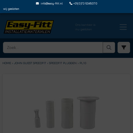
info@easy-fitt.nl
+31(0)72-5345070
wij gesloten
Ons kantoor is
nu gesloten
HOME ›
JOHN GUEST SPEEDFIT
› SPEEDFIT PLUGGEN
› PL10