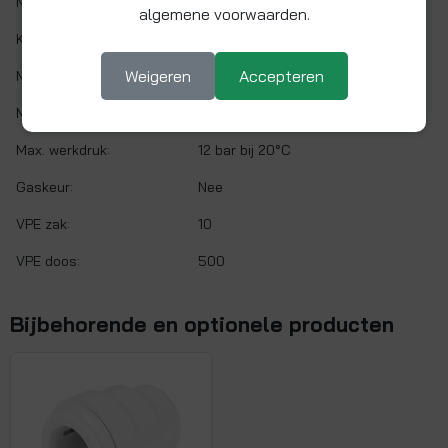
Materiaal:
Kunststof
algemene voorwaarden.
Kleur:
Wit
Weigeren
Accepteren
Min. werktemp.:
1 °C
Max. werktemp.:
95 °C
Max. werkdruk:
12 bar bij 20°C
Gaskeur:
Nee
VPE zak:
10
VPE doos:
500
Bijbehorende en optionele producten