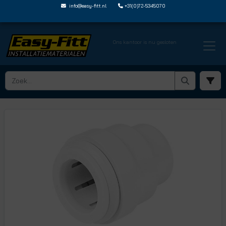
info@easy-fitt.nl
+31(0)72-5345070
Ons kantoor is nu gesloten
HOME ›
JOHN GUEST SPEEDFIT
› SNELDOPPEN
› PSE4622W