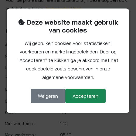
Voor de professionele installateur zijn deze doppen óók
verkrijgbaar bij de
Technische Unie
!
Deze website maakt gebruik
van cookies
Kenmerken
Wij gebruiken cookies voor statistieken,
Artikelnr.:
PSE4622W
voorkeuren en marketingdoeleinden. Door op
Maat:
Ø 22 mm
"Accepteren" te klikken ga je akkoord met het
Demontabel:
Ja
cookiebeleid zoals beschreven in onze
algemene voorwaarden.
Twist&Lock:
Nee
Materiaal:
Polyphenylsulfon (PPSU)
Weigeren
Accepteren
O-ring:
EPDM
Kleur:
Wit
Min. werktemp.:
1 °C
Max. werktemp.:
95 °C