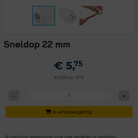
Sneldop 22 mm
€ 5,
75
6,96 incl. BTW
€
-
+
In winkelwagentje
Kunststof afpersdop (ook wel eindkap of sneldop