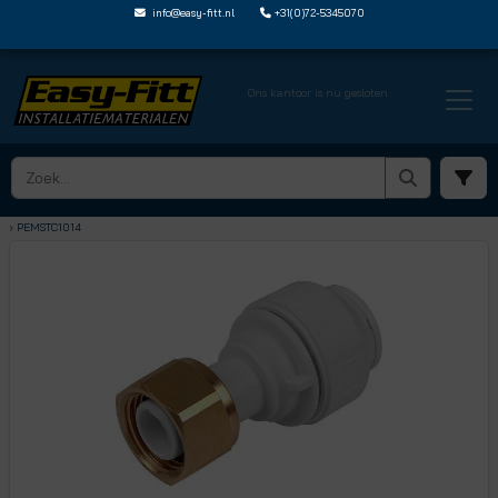
info@easy-fitt.nl
+31(0)72-5345070
Ons kantoor is nu gesloten
HOME ›
JOHN GUEST SPEEDFIT
› SCHROEFBUSSEN INSTEEK X BINNENDRAAD
› PEMSTC1014