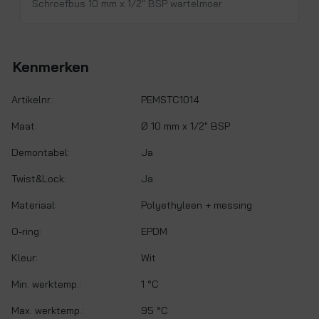
Schroefbus 10 mm x 1/2" BSP wartelmoer
Kenmerken
Artikelnr.:
PEMSTC1014
Maat:
Ø 10 mm x 1/2" BSP
Demontabel:
Ja
Twist&Lock:
Ja
Materiaal:
Polyethyleen + messing
O-ring:
EPDM
Kleur:
Wit
Min. werktemp.:
1 °C
Max. werktemp.:
95 °C