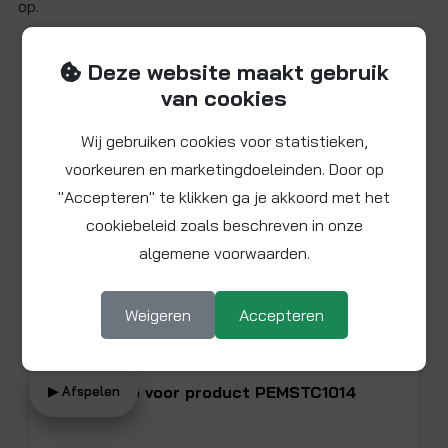
op.
Deze website maakt gebruik
Beschikbare video
van cookies
Wij gebruiken cookies voor statistieken,
voorkeuren en marketingdoeleinden. Door op
"Accepteren" te klikken ga je akkoord met het
cookiebeleid zoals beschreven in onze
algemene voorwaarden.
Weigeren
Accepteren
Bekijk video voor product PEMSTC1014
▶ Afspelen