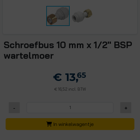
Schroefbus 10 mm x 1/2" BSP
wartelmoer
€ 13,
65
16,52 incl. BTW
€
-
+
In winkelwagentje