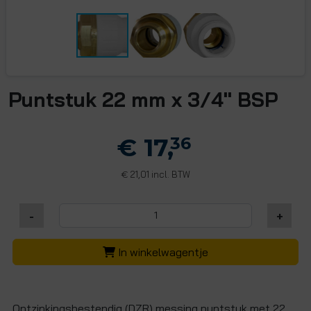
Puntstuk 22 mm x 3/4" BSP
€ 17,
36
21,01 incl. BTW
€
-
+
In winkelwagentje
Ontzinkingsbestendig (DZR) messing puntstuk met 22