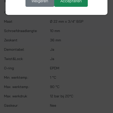
Kenmerken
Weigeren
Accepteren
Artikelnr.:
EF012216TL-AS
Maat:
Ø 22 mm x 3/4" BSP
Schroefdraadlengte:
10 mm
Zeskant:
36 mm
Demontabel:
Ja
Twist&Lock:
Ja
O-ring:
EPDM
Min. werktemp.:
1 °C
Max. werktemp.:
90 °C
Max. werkdruk:
12 bar bij 20°C
Gaskeur:
Nee