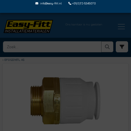
info@easy-fitt.nl
+31(0)72-5345070
Ons kantoor is nu gesloten
HOME ›
JOHN GUEST SPEEDFIT
› PUNTSTUKKEN INSTEEK X BUITENDRAAD
› EF012216TL AS