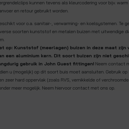
ergrendelclips kunnen tevens als kleurcodering voor bijv. warm
anvoer en retour gebruikt worden.
eschikt voor o.a. sanitair-, verwarming- en koelsystemen. Te g
iverse soorten kunststof en metalen buizen met uitwendige d
m.
et op: Kunststof (meerlagen) buizen in deze maat zijn 
an een aluminium kern. Dit soort buizen zijn niet geschi
angdurig gebruik in John Guest fittingen!
Neem contact m
ndien u (mogelijk) op dit soort buis moet aansluiten. Gebruik o
en zeer hard oppervlak (zoals RVS, vernikkelde of verchroomde 
onder meer mogelijk. Neem hiervoor contact met ons op.