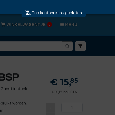
Ons kantoor is nu gesloten
WINKELWAGENTJE
MENU
0
 BSP
€ 15,
85
 Guest insteek
19,18 incl. BTW
€
ebruikt worden.
-
en.