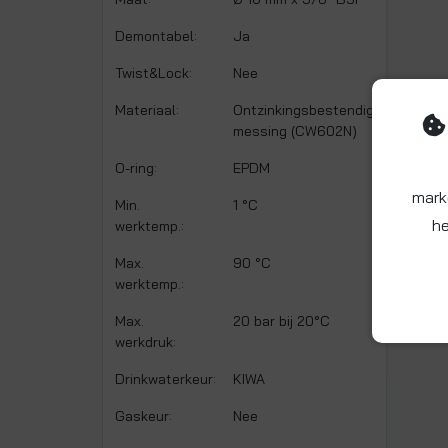
Demontabel:
Ja
Twist&Lock:
Nee
Materiaal:
Ontzinkingsbestendig
messing (CW602N)
O-ring:
EPDM
mark
Min.
1 °C
he
werktemp.:
Max.
90 °C
werktemp.:
Max.
20 bar bij 20°C
werkdruk:
Drinkwaterkeur:
KIWA
Gaskeur:
Nee