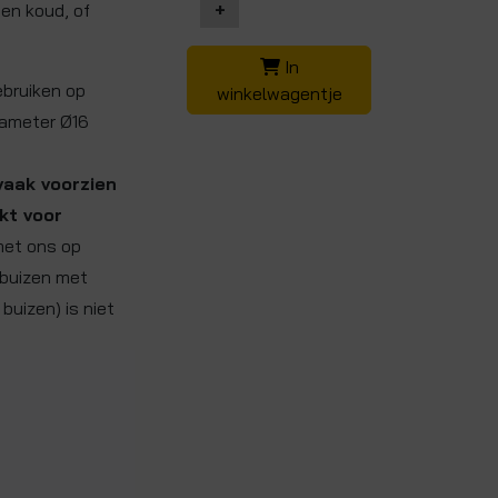
+
 en koud, of
In
ebruiken op
winkelwagentje
iameter Ø16
vaak voorzien
kt voor
et ons op
p buizen met
buizen) is niet