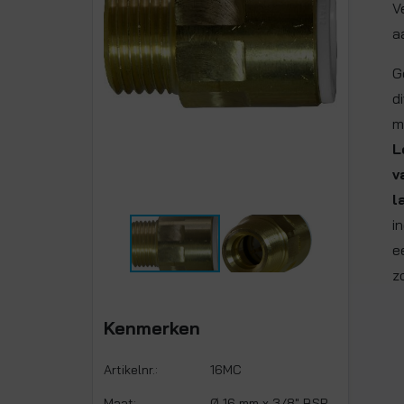
V
a
G
d
m
L
v
l
i
e
z
Kenmerken
Artikelnr.:
16MC
Maat:
Ø 16 mm x 3/8" BSP