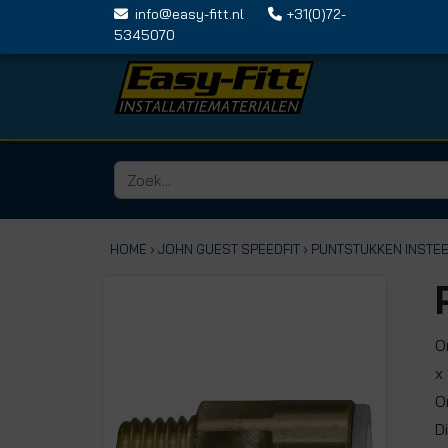
info@easy-fitt.nl
+31(0)72-
5345070
HOME ›
JOHN GUEST SPEEDFIT
› PUNTSTUKKEN INSTE
O
x
O
D