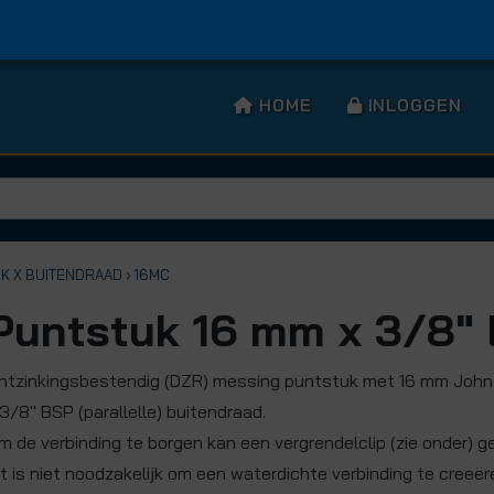
HOME
INLOGGEN
EK X BUITENDRAAD
› 16MC
Puntstuk 16 mm x 3/8"
ntzinkingsbestendig (DZR) messing puntstuk met 16 mm John
 3/8" BSP (parallelle) buitendraad.
m de verbinding te borgen kan een vergrendelclip (zie onder) g
it is niet noodzakelijk om een waterdichte verbinding te creeër