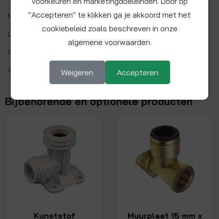
voorkeuren en marketingdoeleinden. Door op
"Accepteren" te klikken ga je akkoord met het
Max. werkdruk:
12 bar bij 20°C
cookiebeleid zoals beschreven in onze
Drinkwaterkeur:
KIWA
algemene voorwaarden.
Gaskeur:
Nee
VPE doos:
20
Weigeren
Accepteren
Bijbehorende en optionele producten
Kunststof
Muurplaat 15 mm x