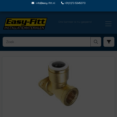
info@easy-fitt.nl
+31(0)72-5345070
Ons kantoor is nu geopend
HOME ›
JOHN GUEST SPEEDFIT
› MUURPLATEN
› 15WB