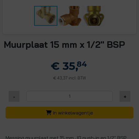
Muurplaat 15 mm x 1/2" BSP
€ 35,
84
43,37 incl. BTW
€
-
+
In winkelwagentje
Messing muurplaat met 15 mm JG push-in en 1/2" BSP