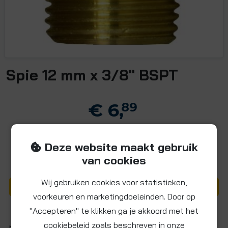
Spie 12 mm x 3/8" BSPT
€ 6,
89
8,34 incl. BTW
€
Deze website maakt gebruik
van cookies
-
+
Wij gebruiken cookies voor statistieken,
In winkelwagentje
voorkeuren en marketingdoeleinden. Door op
"Accepteren" te klikken ga je akkoord met het
cookiebeleid zoals beschreven in onze
Messing puntstuk capilair, Ø12 mm buiseind x 3/8" BSPT