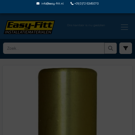
info@easy-fitt.nl
+31(0)72-5345070
Ons kantoor is nu gesloten
HOME ›
JOHN GUEST SPEEDFIT
› MESSING SPIE MET BUITENDRAAD
› MW051203N