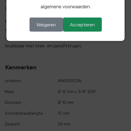
algemene voorwaarden.
(conische) buitendraad.
Het buiseindje kan in een 12 mm fitting gestoken worden
Weigeren
Accepteren
om zo naar 3/8" BSPT buitendraad te verlopen. Ideaal te
combineren met John Guest insteekfittingen, maar ook
bruikbaar met knel- en persfittingen.
Kenmerken
Artikelnr.:
MW051203N
Maat:
Ø 12 mm x 3/8" BSP
Doorlaat:
Ø 10 mm
Schroefdraadlengte:
10 mm
Zeskant:
24 mm