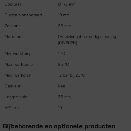
Doorlaat:
Ø 17,7 mm
Diepte binnendraad:
10 mm
Zeskant:
36 mm
Materiaal:
Ontzinkingsbestendig messing
(CW602N)
Min. werktemp.:
1 °C
Max. werktemp.:
95 °C
Max. werkdruk:
12 bar bij 20°C
Gaskeur:
Nee
Lengte spie:
36 mm
VPE zak:
10
Bijbehorende en optionele producten