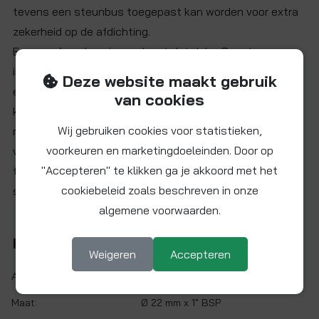
tevens een steunbus toegepast kan worden voor extra
zekerheid op de afdichting.
Een groef op de spie voorkomt dat John Guest
insteekfittingen waarvan de gripring door overmatig
Deze website maakt gebruik
en/of verkeerd gebruik bot geworden is, van de spie af
van cookies
kan schieten. Deze groef kan bij gebruik in combinatie
Wij gebruiken cookies voor statistieken,
met fittingen van andere merken juist lekkage
voorkeuren en marketingdoeleinden. Door op
veroorzaken. Neem contact met ons op om er zeker van
"Accepteren" te klikken ga je akkoord met het
te zijn dat dit artikel toegepast kan worden in uw
cookiebeleid zoals beschreven in onze
situatie.
algemene voorwaarden.
Kenmerken
Weigeren
Accepteren
Artikelnr.:
MW502218K-AS
Maat:
Ø 22 mm x 1" BSP