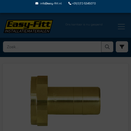
info@easy-fitt.nl
+31(0)72-5345070
Ons kantoor is nu geopend
HOME ›
JOHN GUEST SPEEDFIT
› MESSING SPIE MET BINNENDRAAD
› MW502218K AS