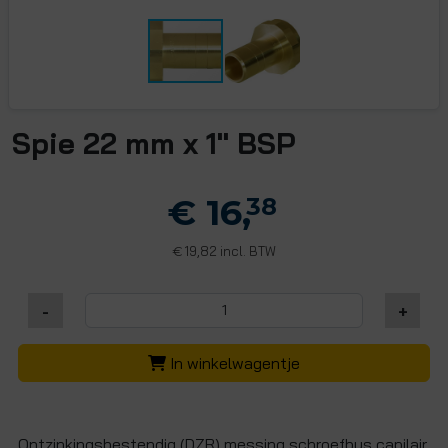
Spie 22 mm x 1" BSP
€ 16,
38
19,82 incl. BTW
€
-
+
In winkelwagentje
Ontzinkingsbestendig (DZR) messing schroefbus capilair,