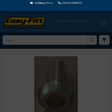
info@easy-fitt.nl
+31(0)72-5345070
Ons kantoor is nu gesloten
HOME ›
JOHN GUEST SPEEDFIT
› MESSING SPIE MET BINNENDRAAD
› EF501616EURO