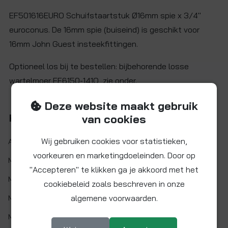
EF501616EURO Schuifstaartstuk Ø16mm spie x 3/4"
euroconus. De 16mm spie (buiseind) is geschikt voor
16mm John Guest insteekfittingen.
Optioneel los bij te bestellen: bijbehorende losse
wartelmoer EF6150-141O, zie onder.
Deze website maakt gebruik
Kenmerken
van cookies
Wij gebruiken cookies voor statistieken,
Artikelnr.:
EF501616EURO
voorkeuren en marketingdoeleinden. Door op
Maat:
Ø 16 mm x 3/4" BSP
"Accepteren" te klikken ga je akkoord met het
Materiaal:
Messing (CW617N)
cookiebeleid zoals beschreven in onze
algemene voorwaarden.
Min. werktemp.:
1 °C
Max. werktemp.:
90 °C