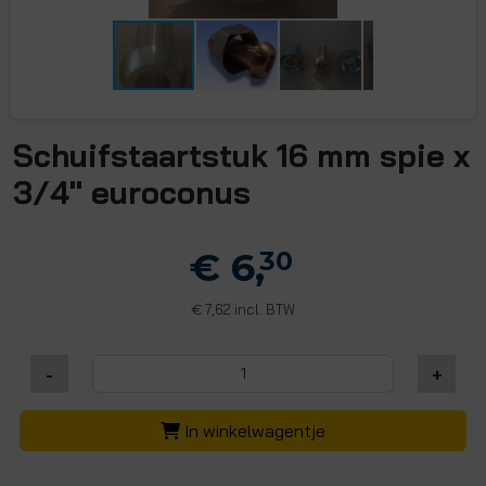
Schuifstaartstuk 16 mm spie x
3/4" euroconus
€ 6,
30
7,62 incl. BTW
€
-
+
In winkelwagentje