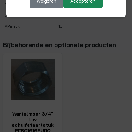
Weigeren
Accepteren
Max. werkdruk:
10 bar bij 20°C
Gaskeur:
Nee
VPE zak:
10
Bijbehorende en optionele producten
Wartelmoer 3/4"
tbv
schuifstaartstuk
EF501616EURO