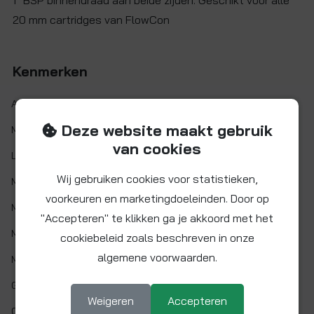
1" BSP binnendraad aan beide zijden. Geschikt voor alle
20 mm cartridges van FlowCon
Kenmerken
Artikelnr.:
A25.I.K
Deze website maakt gebruik
Maat:
1" BSP
van cookies
Lengte:
91 mm
Wij gebruiken cookies voor statistieken,
Materiaal:
Messing (CW617N)
voorkeuren en marketingdoeleinden. Door op
Min. werktemp.:
-20 °C
"Accepteren" te klikken ga je akkoord met het
Max. werktemp.:
120 °C
cookiebeleid zoals beschreven in onze
algemene voorwaarden.
Max. werkdruk:
25 bar bij 20°C
Gaskeur:
Nee
Weigeren
Accepteren
Cartridge maat:
20 mm