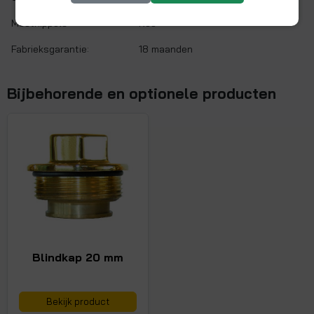
Meetnippels:
Nee
Fabrieksgarantie:
18 maanden
Bijbehorende en optionele producten
Blindkap 20 mm
Bekijk product