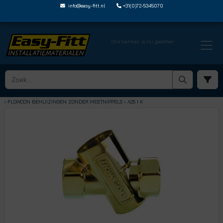
info@easy-fitt.nl
+31(0)72-5345070
Ons kantoor is nu gesloten
HOME ›
FLOWCON DRUKONAFHANKELIJKE REGELVENTIELEN
› FLOWCON BEHUIZINGEN
› FLOWCON BEHUIZINGEN ZONDER MEETNIPPELS
› A25 I K