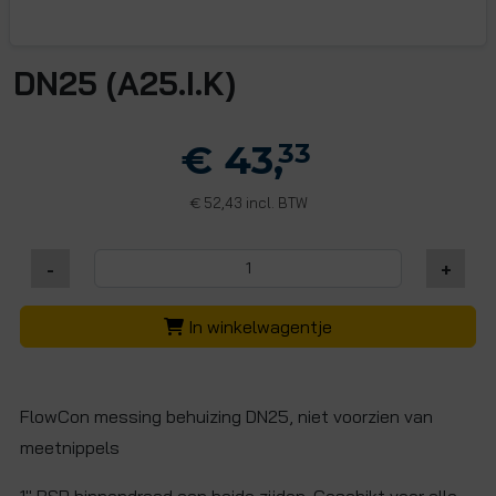
DN25 (A25.I.K)
€ 43,
33
52,43 incl. BTW
€
-
+
In winkelwagentje
FlowCon messing behuizing DN25, niet voorzien van
meetnippels