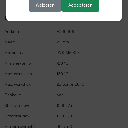
Weigeren
Accepteren
Kenmerken
Artikelnr.:
F360806
Maat:
20 mm
Materiaal:
RVS AISI304
Min. werktemp.:
-20 °C
Max. werktemp.:
120 °C
Max. werkdruk:
25 bar bij 20°C
Gaskeur:
Nee
Kleinste flow:
1360 l/u
Grootste flow:
1360 l/u
Min. drukverschil:
90 kPaD