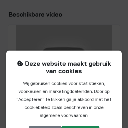
Beschikbare video
Deze website maakt gebruik
van cookies
Wij gebruiken cookies voor statistieken,
voorkeuren en marketingdoeleinden. Door op
"Accepteren" te klikken ga je akkoord met het
Bekijk video voor product F360806
▶ Afspelen
cookiebeleid zoals beschreven in onze
algemene voorwaarden.
20 mm: 1360 l/u (90-880 kPaD)