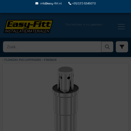
info@easy-fitt.nl
+31(0)72-5345070
Ons kantoor is nu gesloten
HOME ›
FLOWCON DRUKONAFHANKELIJKE REGELVENTIELEN
› CARTRIDGES
› FLOWCON RVS CARTRIDGES
› F360806