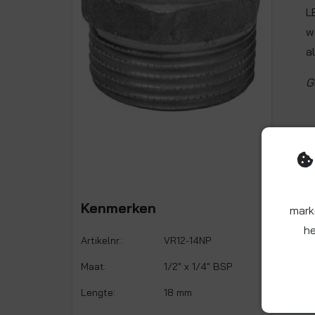
L
w
a
G
Kenmerken
mark
he
Artikelnr.:
VR12-14NP
Maat:
1/2" x 1/4" BSP
Lengte:
18 mm