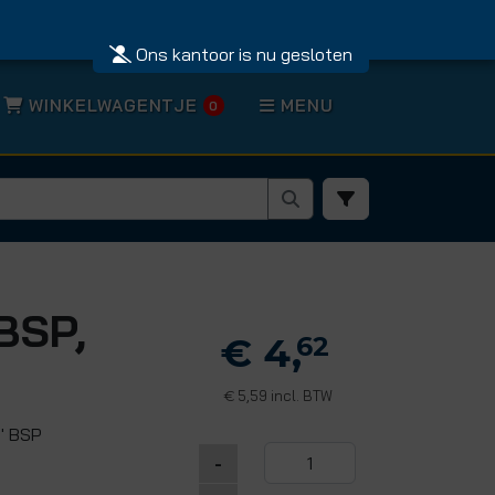
Ons kantoor is nu gesloten
WINKELWAGENTJE
MENU
0
 BSP,
€ 4,
62
5,59 incl. BTW
€
2" BSP
-