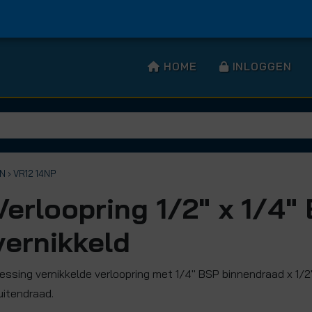
HOME
INLOGGEN
EN
› VR12 14NP
Verloopring 1/2" x 1/4"
vernikkeld
essing vernikkelde verloopring met 1/4" BSP binnendraad x 1/
uitendraad.