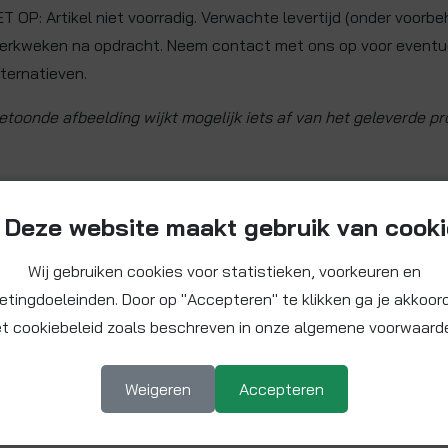
ET OP: Artikel niet voorradig. Verwachte levertijd (onder voorbe
erkweken na opdracht. Neem contact met ons op voor eventu
lternatieven.
etoonde afbeelding wijkt mogelijk iets af van het geleverde pr
Deze website maakt gebruik van cook
Wij gebruiken cookies voor statistieken, voorkeuren en
etingdoeleinden. Door op "Accepteren" te klikken ga je akkoor
t cookiebeleid zoals beschreven in onze algemene voorwaard
Weigeren
Accepteren