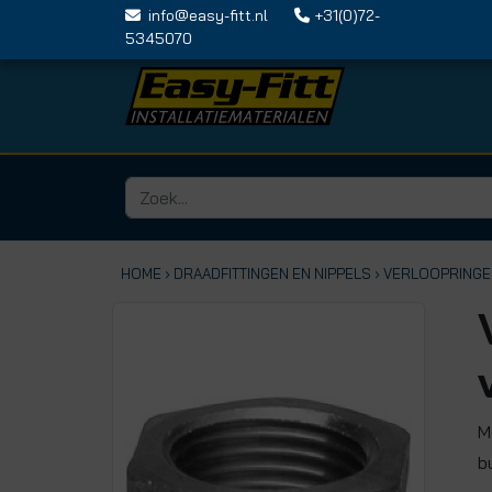
info@easy-fitt.nl
+31(0)72-
5345070
HOME ›
DRAADFITTINGEN EN NIPPELS
› VERLOOPRING
M
b