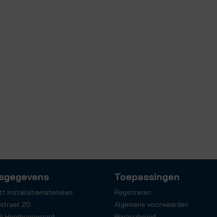
sgegevens
Toepassingen
tt Installatiematerialen
Registreren
straat 20
Algemene voorwaarden
W Heerhugowaard
Privacybeleid