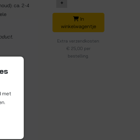
+
houd): ca. 2-4
ele
In
winkelwagentje
oduct.
Extra verzendkosten:
€ 25,00 per
bestelling.
ies
d met
en.