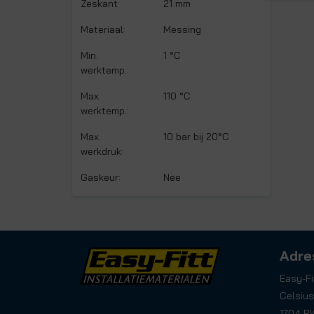
Zeskant:
21 mm
Materiaal:
Messing
Min.
1 °C
werktemp.:
Max.
110 °C
werktemp.:
Max.
10 bar bij 20°C
werkdruk:
Gaskeur:
Nee
Adre
Easy-Fi
Celsius
1704 R