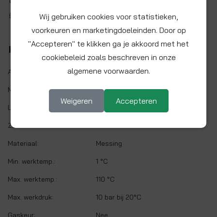
Getoonde afbeelding wijkt mogelijk iets af van het
geleverde product.
Wij gebruiken cookies voor statistieken,
voorkeuren en marketingdoeleinden. Door op
"Accepteren" te klikken ga je akkoord met het
Kenmerken
cookiebeleid zoals beschreven in onze
algemene voorwaarden.
Artikelnr.:
VR1-12
Maat:
1 x 1/2" BSP
Weigeren
Accepteren
Lengte:
17 mm
Zeskant:
33 mm
Materiaal:
Messing
Min. werktemp.:
1 °C
Max. werktemp.:
110 °C
Max. werkdruk:
10 bar bij 20°C
Gaskeur:
Nee