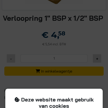
Verloopring 1" BSP x 1/2" BSP
€ 4,
58
5,54 incl. BTW
€
-
+
In winkelwagentje
Messing verloopring met 1/2" BSP binnendraad x 1" BSP
buitendraad.
Deze website maakt gebruik
van cookies