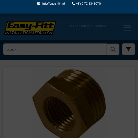
info@easy-fitt.nl
+31(0)72-5345070
Ons kantoor is nu gesloten
HOME ›
DRAADFITTINGEN EN NIPPELS
› VERLOOPRINGEN
› VR1 12