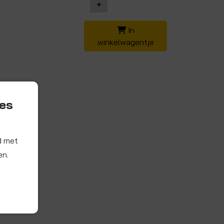
+
In
winkelwagentje
ies
d met
en.