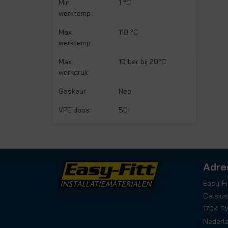
Min.
1 °C
werktemp.:
Max.
110 °C
werktemp.:
Max.
10 bar bij 20°C
werkdruk:
Gaskeur:
Nee
VPE doos:
50
Adre
Easy-Fi
Celsius
1704 R
Nederl