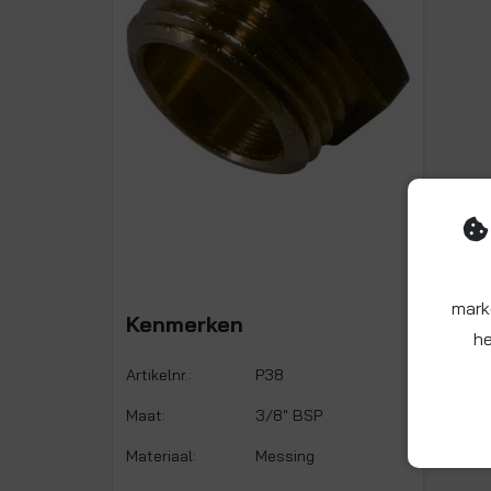
mark
Kenmerken
he
Artikelnr.:
P38
Maat:
3/8" BSP
Materiaal:
Messing