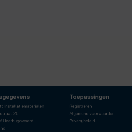
sgegevens
Toepassingen
tt Installatiematerialen
Registreren
straat 20
Algemene voorwaarden
W Heerhugowaard
Privacybeleid
and