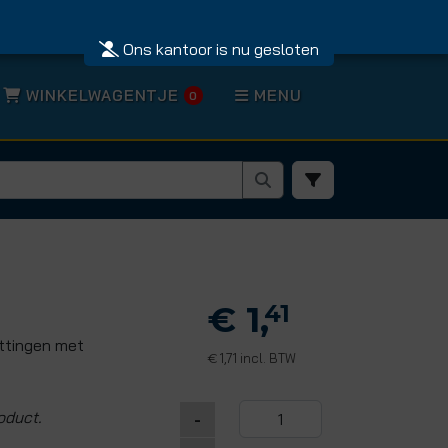
Ons kantoor is nu gesloten
WINKELWAGENTJE
MENU
0
€ 1,
41
ittingen met
1,71 incl. BTW
€
oduct.
-