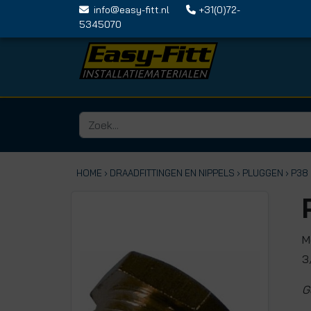
info@easy-fitt.nl
+31(0)72-
5345070
HOME ›
DRAADFITTINGEN EN NIPPELS
› PLUGGEN
› P38
M
3
G