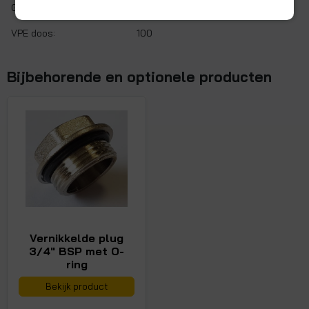
Gaskeur:
Nee
VPE doos:
100
Bijbehorende en optionele producten
Vernikkelde plug
3/4" BSP met O-
ring
Bekijk product