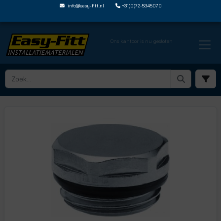
info@easy-fitt.nl
+31(0)72-5345070
Ons kantoor is nu gesloten
HOME ›
DRAADFITTINGEN EN NIPPELS
› PLUGGEN
› EF6737233