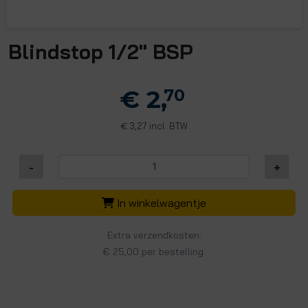
Blindstop 1/2" BSP
€ 2,
70
3,27 incl. BTW
€
-
+
In winkelwagentje
Extra verzendkosten:
€ 25,00 per bestelling.