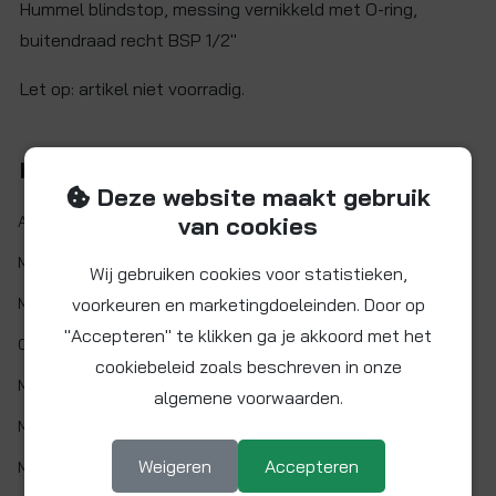
Hummel blindstop, messing vernikkeld met O-ring,
buitendraad recht BSP 1/2"
Let op: artikel niet voorradig.
Kenmerken
Deze website maakt gebruik
van cookies
Artikelnr.:
EF6737233
Maat:
1/2"
Wij gebruiken cookies voor statistieken,
Materiaal:
voorkeuren en marketingdoeleinden. Door op
Messing vernikkeld
"Accepteren" te klikken ga je akkoord met het
O-ring:
EPDM
cookiebeleid zoals beschreven in onze
Min. werktemp.:
1 °C
algemene voorwaarden.
Max. werktemp.:
110 °C
Weigeren
Accepteren
Max. werkdruk:
10 bar bij 20°C