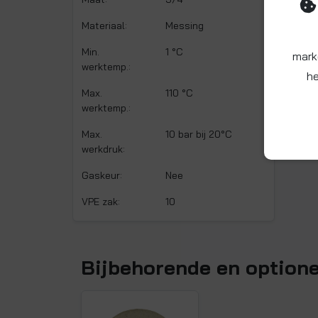
Materiaal:
Messing
Min.
1 °C
mark
werktemp.:
he
Max.
110 °C
werktemp.:
Max.
10 bar bij 20°C
werkdruk:
Gaskeur:
Nee
VPE zak:
10
Bijbehorende en option