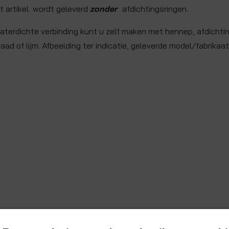
it artikel wordt geleverd
zonder
afdichtingsringen.
aterdichte verbinding kunt u zelf maken met hennep, afdichti
raad of lijm. Afbeelding ter indicatie, geleverde model/fabrikaat