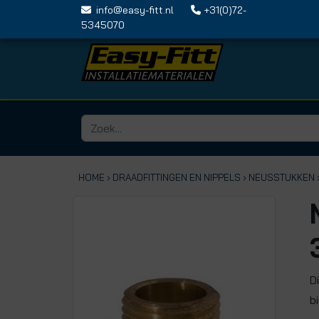
info@easy-fitt.nl
+31(0)72-
5345070
HOME ›
DRAADFITTINGEN EN NIPPELS
› NEUSSTUKKEN
D
b