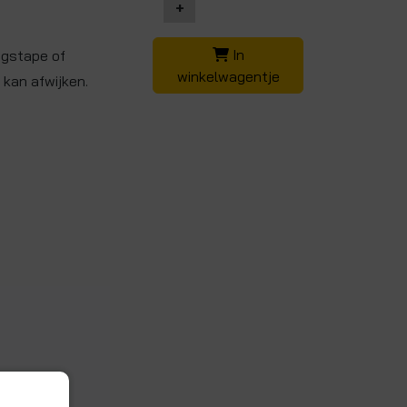
+
In
ngstape of
winkelwagentje
 kan afwijken.