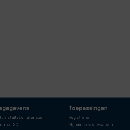
sgegevens
Toepassingen
tt Installatiematerialen
Registreren
straat 20
Algemene voorwaarden