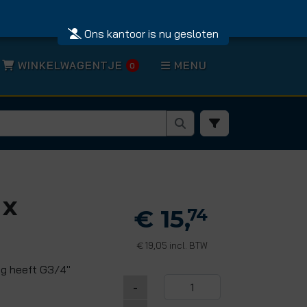
Ons kantoor is nu gesloten
WINKELWAGENTJE
MENU
0
 x
€ 15,
74
19,05 incl. BTW
€
ng heeft G3/4"
-