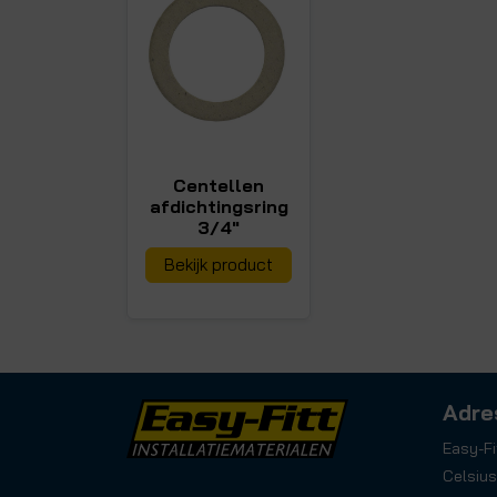
Centellen
afdichtingsring
3/4"
Bekijk product
Adre
Easy-Fi
Celsius