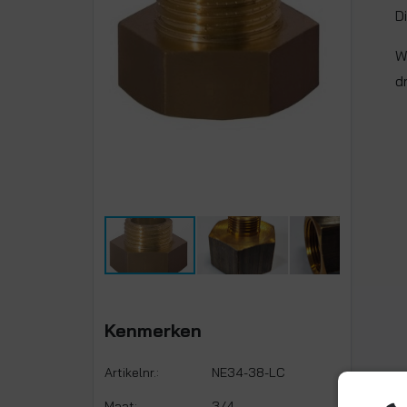
D
W
d
Kenmerken
Artikelnr.:
NE34-38-LC
Maat:
3/4