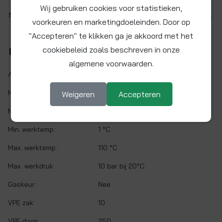
Wij gebruiken cookies voor statistieken,
Neusstuk messing verchroomd 1/2" binnen x 3/8" buiten.
voorkeuren en marketingdoeleinden. Door op
"Accepteren" te klikken ga je akkoord met het
cookiebeleid zoals beschreven in onze
Kenmerken
algemene voorwaarden.
Artikelnr.:
NE12-38C
Maat:
1/2" x 3/8" BSP
Weigeren
Accepteren
Materiaal:
Messing
Min. werktemp.:
1 °C
Max. werktemp.:
110 °C
Max. werkdruk:
10 bar bij 20°C
Gaskeur:
Nee
VPE zak:
10
VPE doos:
250