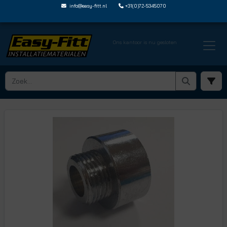
info@easy-fitt.nl
+31(0)72-5345070
Ons kantoor is nu gesloten
HOME ›
DRAADFITTINGEN EN NIPPELS
› NEUSSTUKKEN
› NE12 38C