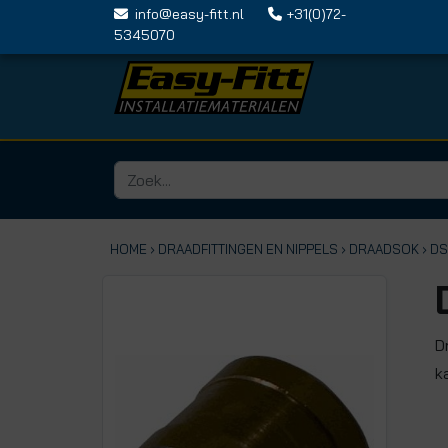
info@easy-fitt.nl
+31(0)72-
5345070
HOME ›
DRAADFITTINGEN EN NIPPELS
› DRAADSOK
› D
D
k