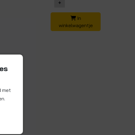
+
In
winkelwagentje
ies
d met
en.