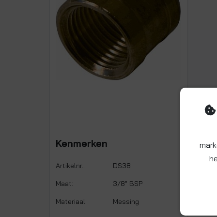
Kenmerken
mark
he
Artikelnr.:
DS38
Maat:
3/8" BSP
Materiaal:
Messing