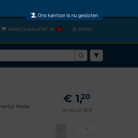
Ons kantoor is nu gesloten
WINKELWAGENTJE
MENU
0
€ 1,
20
vertijd. Model
1,45 incl. BTW
€
-