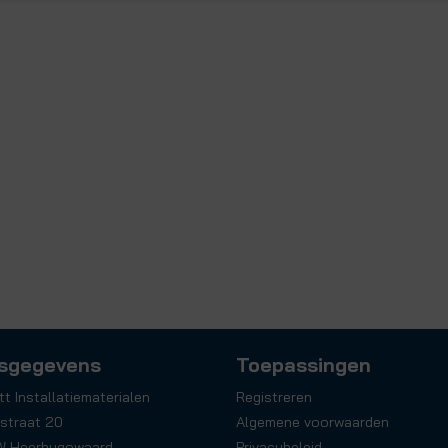
sgegevens
Toepassingen
tt Installatiematerialen
Registreren
straat 20
Algemene voorwaarden
W Heerhugowaard
Privacybeleid