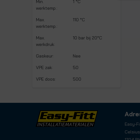
Min.
1 °C
werktemp.:
Max.
110 °C
werktemp.:
Max.
10 bar bij 20°C
werkdruk:
Gaskeur:
Nee
VPE zak:
50
VPE doos:
500
Adre
Easy-Fi
Celsius
1704 R