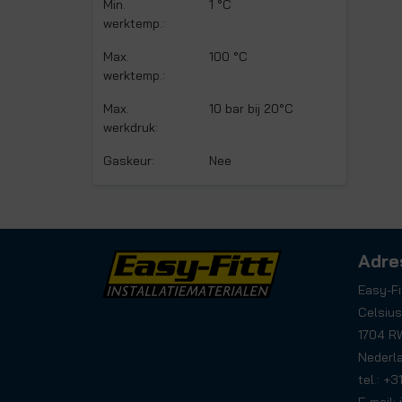
Min.
1 °C
werktemp.:
Max.
100 °C
werktemp.:
Max.
10 bar bij 20°C
werkdruk:
Gaskeur:
Nee
Adre
Easy-Fi
Celsius
1704 R
Nederl
tel.: +