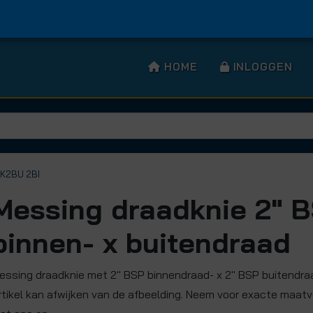
HOME
INLOGGEN
 K2BU 2BI
Messing draadknie 2" 
binnen- x buitendraad
essing draadknie met 2" BSP binnendraad- x 2" BSP buitendraa
rtikel kan afwijken van de afbeelding. Neem voor exacte maat