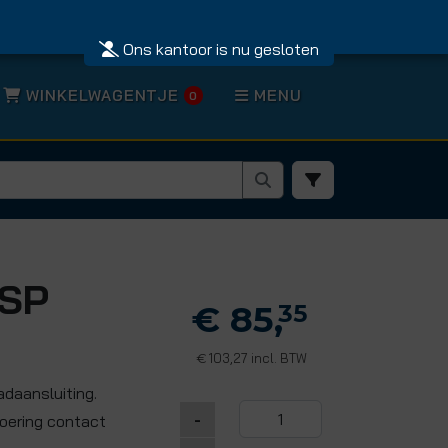
Ons kantoor is nu gesloten
WINKELWAGENTJE
MENU
0
BSP
€ 85,
35
103,27 incl. BTW
€
daansluiting.
-
voering contact