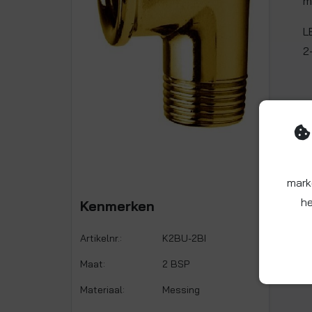
m
L
2
mark
he
Kenmerken
Artikelnr.:
K2BU-2BI
Maat:
2 BSP
Materiaal:
Messing