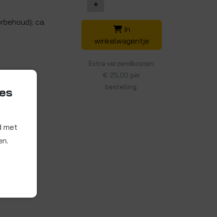
+
orbehoud): ca.
In
winkelwagentje
Extra verzendkosten:
€ 25,00 per
bestelling.
ies
d met
en.