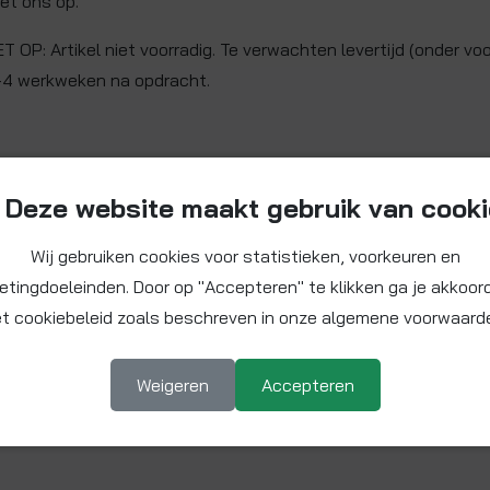
et ons op.
ET OP: Artikel niet voorradig. Te verwachten levertijd (onder vo
-4 werkweken na opdracht.
Deze website maakt gebruik van cook
Wij gebruiken cookies voor statistieken, voorkeuren en
etingdoeleinden. Door op "Accepteren" te klikken ga je akkoor
t cookiebeleid zoals beschreven in onze algemene voorwaard
Weigeren
Accepteren