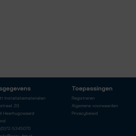
sgegevens
Toepassingen
tt Installatiematerialen
Registreren
straat 20
Algemene voorwaarden
W Heerhugowaard
Privacybeleid
and
31(0)72-5345070