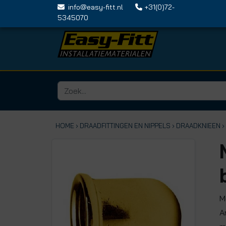
info@easy-fitt.nl
+31(0)72-
5345070
HOME ›
DRAADFITTINGEN EN NIPPELS
› DRAADKNIEEN
›
M
A