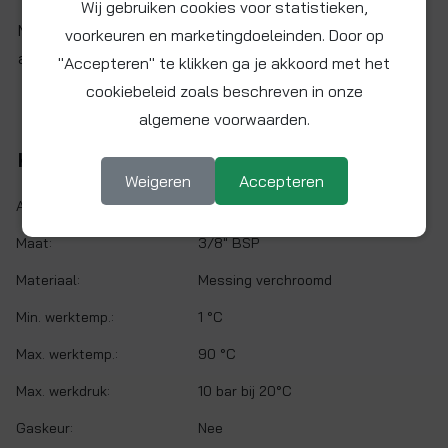
Wij gebruiken cookies voor statistieken,
Messing verchroomd T-stuk met 3/8" BSP binnendraad
voorkeuren en marketingdoeleinden. Door op
aan alle zijden.
"Accepteren" te klikken ga je akkoord met het
cookiebeleid zoals beschreven in onze
algemene voorwaarden.
Kenmerken
Weigeren
Accepteren
Artikelnr.:
EF0213S
Maat:
3/8" BSP
Materiaal:
Messing verchroomd
Min. werktemp.:
1 °C
Max. werktemp.:
90 °C
Max. werkdruk:
10 bar bij 20°C
Gaskeur:
Nee