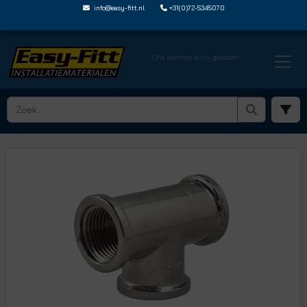
info@easy-fitt.nl
+31(0)72-5345070
Ons kantoor is nu gesloten
HOME ›
DRAADFITTINGEN EN NIPPELS
› DRAAD T STUKKEN
› EF0213S