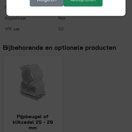
Gaskeur:
Nee
Koppelbaar:
Nee
VPE zak:
50
Bijbehorende en optionele producten
Pijpbeugel of
klikzadel 25 - 29
mm