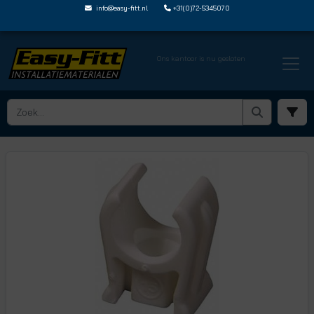
info@easy-fitt.nl
+31(0)72-5345070
Ons kantoor is nu gesloten
HOME ›
BUISBEVESTIGING
› PIJPBEUGELS ZONDER SLUITING
› JG RK28