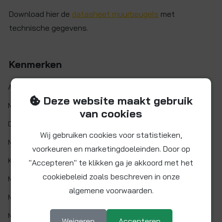
Download hier de
datasheet muurbeugels
met
technische gegevens.
Kenmerken
Artikelnr.:
JG-RK28
Deze website maakt gebruik
Maat:
Ø 28 mm
van cookies
Demontabel:
Ja
Wij gebruiken cookies voor statistieken,
Materiaal:
Kunststof
voorkeuren en marketingdoeleinden. Door op
Kleur:
Wit
"Accepteren" te klikken ga je akkoord met het
cookiebeleid zoals beschreven in onze
Min. werktemp.:
1 °C
algemene voorwaarden.
Max. werktemp.:
65 °C
Max. werkdruk:
bar bij 20°C
Weigeren
Accepteren