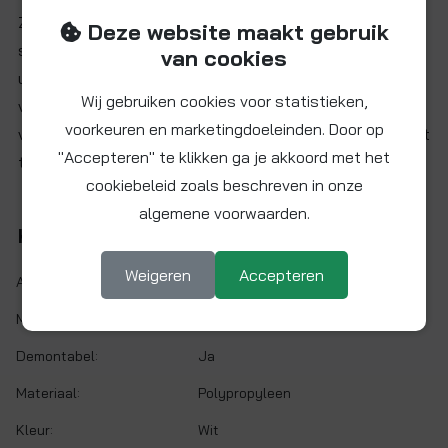
Zakverpakking à 100 stuks pijpbeugel of buisklem met
Deze website maakt gebruik
sluiting, geschikt voor kunststof of metalen buis met
van cookies
uitwendige diameter Ø18 mm. Aan weerszijde voorzien
Wij gebruiken cookies voor statistieken,
van zwaluwstaartkoppelingen om onderling te kunnen
voorkeuren en marketingdoeleinden. Door op
verbinden. Download hier de
datasheet muurbeugels
met
"Accepteren" te klikken ga je akkoord met het
technische gegevens.
cookiebeleid zoals beschreven in onze
algemene voorwaarden.
Kenmerken
Weigeren
Accepteren
Artikelnr.:
TL-PC18W-ZK
Maat:
Ø 18 mm
Demontabel:
Ja
Materiaal:
Polypropyleen
Kleur:
Wit