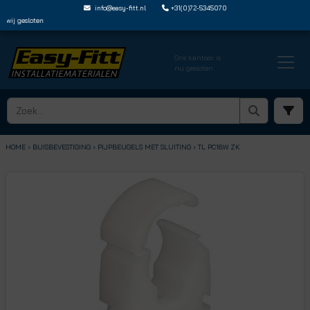
info@easy-fitt.nl
+31(0)72-5345070
wij gesloten
Ons kantoor is
nu gesloten
HOME ›
BUISBEVESTIGING
› PIJPBEUGELS MET SLUITING
› TL PC18W ZK