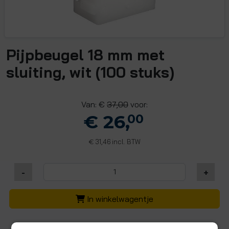
Pijpbeugel 18 mm met
sluiting, wit (100 stuks)
Van: €
37,00
voor:
€ 26,
00
31,46 incl. BTW
€
-
+
In winkelwagentje