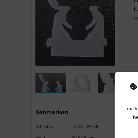
m
k
g
mark
Kenmerken
he
Artikelnr.:
TL-PC16W-ZK
Maat:
Ø 15-16 mm