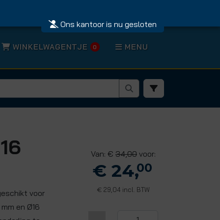
Ons kantoor is nu gesloten
WINKELWAGENTJE
MENU
0
 16
Van: €
34,00
voor:
€ 24,
00
29,04 incl. BTW
€
geschikt voor
5 mm en Ø16
-