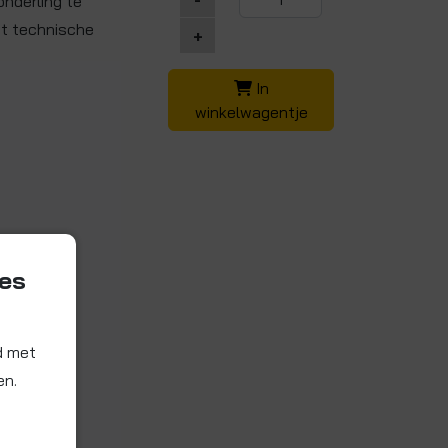
nderling te
t technische
+
In
winkelwagentje
ies
d met
en.