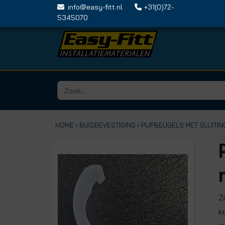
info@easy-fitt.nl
+31(0)72-
5345070
HOME ›
BUISBEVESTIGING
› PIJPBEUGELS MET SLUITIN
Z
k