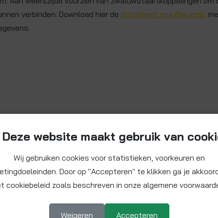
m. Aan weerszijde voorzien van zwaluwstaartkoppelingen om o
unnen verbinden. Download hier de
datasheet muurbeugels
me
egevens.
Deze website maakt gebruik van cook
Wij gebruiken cookies voor statistieken, voorkeuren en
etingdoeleinden. Door op "Accepteren" te klikken ga je akkoor
t cookiebeleid zoals beschreven in onze algemene voorwaard
Weigeren
Accepteren