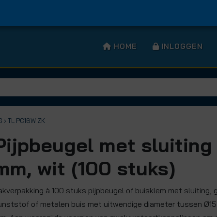
HOME
INLOGGEN
G
› TL PC16W ZK
Pijpbeugel met sluiting
mm, wit (100 stuks)
akverpakking à 100 stuks pijpbeugel of buisklem met sluiting, 
unststof of metalen buis met uitwendige diameter tussen Ø1