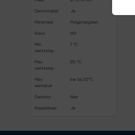
Demontabel:
Ja
Materiaal:
Polypropyleen
Kleur:
Wit
Min.
1 °C
werktemp.:
Max.
85 °C
werktemp.:
Max.
bar bij 20°C
werkdruk:
Gaskeur:
Nee
Koppelbaar:
Ja