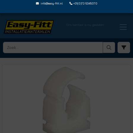
info@easy-fitt.nl
+31(0)72-5345070
Ons kantoor is nu gesloten
HOME ›
BUISBEVESTIGING
› PIJPBEUGELS MET SLUITING
› TL PC15W