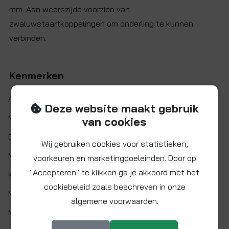
mm. Aan weerszijde voorzien van
zwaluwstaartkoppelingen om onderling te kunnen
verbinden.
Kenmerken
Artikelnr.:
TL-PC15W
Deze website maakt gebruik
Maat:
Ø 15 mm
van cookies
Demontabel:
Ja
Wij gebruiken cookies voor statistieken,
Materiaal:
Polypropyleen
voorkeuren en marketingdoeleinden. Door op
"Accepteren" te klikken ga je akkoord met het
Kleur:
Wit
cookiebeleid zoals beschreven in onze
Min. werktemp.:
1 °C
algemene voorwaarden.
Max. werktemp.:
85 °C