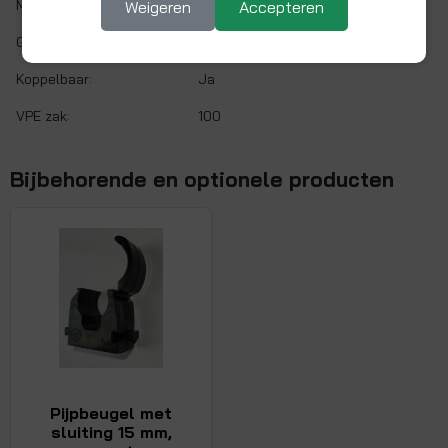
Max. werkdruk:
bar bij 20°C
Weigeren
Accepteren
Gaskeur:
Nee
Koppelbaar:
Ja
VPE zak:
100
Bijbehorende en optionele producten
Pijpbeugel met
sluiting 15 mm,