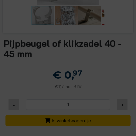
Pijpbeugel of klikzadel 40 -
45 mm
€ 0,
97
1,17 incl. BTW
€
-
+
In winkelwagentje