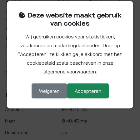
omsloten door de kunststof beugel; door deze met
slechts een lichte druk in de klemzadel te drukken. De
Deze website maakt gebruik
twee beugelhelften omklemmen de buis en garandeert
van cookies
een veilige bevestiging in alle omstandigheden. Geen
Wij gebruiken cookies voor statistieken,
gereedschap nodig: dus tijdbesparing door
voorkeuren en marketingdoeleinden. Door op
de eenvoudige en snelle montage.
"Accepteren" te klikken ga je akkoord met het
cookiebeleid zoals beschreven in onze
Het complete programma omvat klemzadels variërend in
algemene voorwaarden.
de maten Ø 10 mm tot en met Ø 65 mm.
Weigeren
Accepteren
Kenmerken
Artikelnr.:
EF-PC40-45
Maat:
Ø 40-45 mm
Demontabel:
Ja