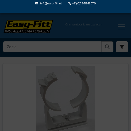
info@easy-fitt.nl
+31(0)72-5345070
Ons kantoor is nu gesloten
HOME ›
BUISBEVESTIGING
› KLIKZADELS
› EF PC40 45