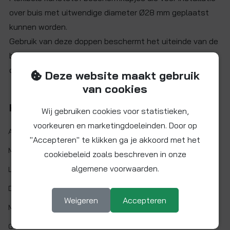
over buis met uitwendige diameter Ø28 mm geplaatst
kunnen worden.
Gebruik van deze doppen beschermt het uiteinde van de
buis tegen beschadiging en voorkomt dat vuil en stof in
de buis kan komen voordat deze geïnstalleerd is.
Deze website maakt gebruik
van cookies
Kenmerken
Wij gebruiken cookies voor statistieken,
voorkeuren en marketingdoeleinden. Door op
Artikelnr.:
DOP28
"Accepteren" te klikken ga je akkoord met het
Maat:
Ø 28 mm
cookiebeleid zoals beschreven in onze
algemene voorwaarden.
Lengte:
29 mm
Demontabel:
Ja
Weigeren
Accepteren
Materiaal:
PVC
Gaskeur:
Nee