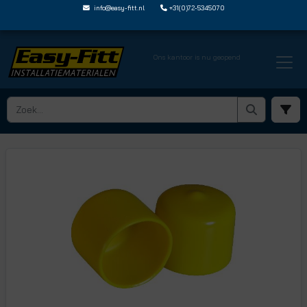
info@easy-fitt.nl
+31(0)72-5345070
Ons kantoor is nu geopend
HOME ›
BUISACCESSOIRES EN HULPMIDDELEN
› STOF EN BESCHERMDOPPEN
› DOP28