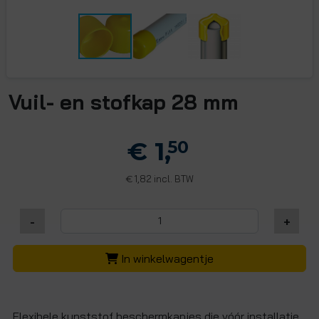
Vuil- en stofkap 28 mm
€ 1,
50
1,82 incl. BTW
€
-
+
In winkelwagentje
Flexibele kunststof beschermkapjes die vóór installatie