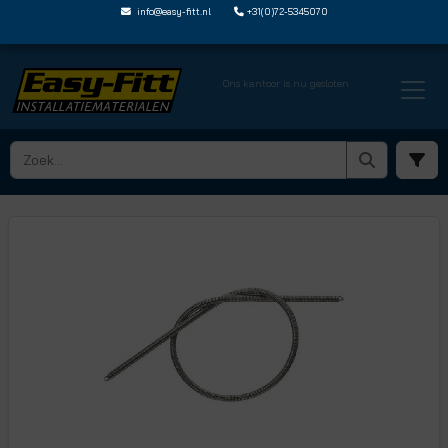
info@easy-fitt.nl
+31(0)72-5345070
Ons kantoor is nu gesloten
HOME ›
BUISACCESSOIRES EN HULPMIDDELEN
› BUIGVEREN
› JG BS20