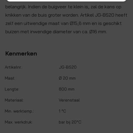
belangrijk. Indien de buigveer te klein is, zal de kans op
knikken van de buis groter worden. Artikel JG-BS20 heeft
zelf een uitwendige maat van Ø15,6 mm en is geschikt
buizen met inwendige diameter van ca. Ø16 mm.
Kenmerken
Artikelnr.:
JG-BS20
Maat:
Ø 20 mm
Lengte:
800 mm
Materiaal:
Verenstaal
Min. werktemp.:
1 °C
Max. werkdruk:
bar bij 20°C