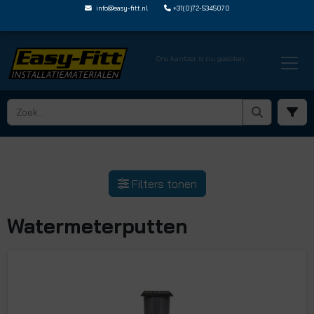
info@easy-fitt.nl
+31(0)72-5345070
Ons kantoor is nu gesloten
Filters tonen
Watermeterputten