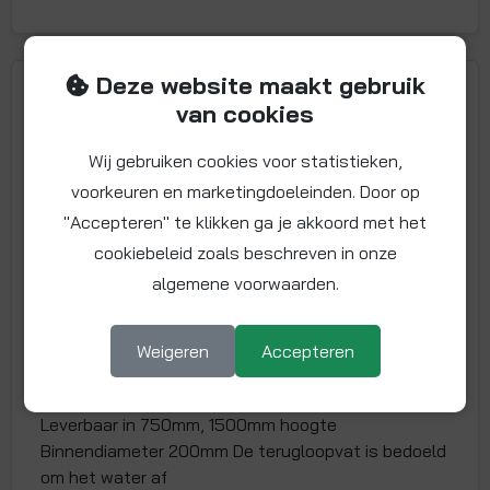
Deze website maakt gebruik
van cookies
Wij gebruiken cookies voor statistieken,
voorkeuren en marketingdoeleinden. Door op
"Accepteren" te klikken ga je akkoord met het
cookiebeleid zoals beschreven in onze
algemene voorwaarden.
Senate Draindown terugloopvat
Weigeren
Accepteren
Artikelnummer: Senate-Draindown-
terugloopvat
Leverbaar in 750mm, 1500mm hoogte
Binnendiameter 200mm De terugloopvat is bedoeld
om het water af