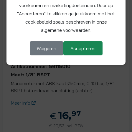
voorkeuren en marketingdoeleinden. Door op
"Accepteren" te klikken ga je akkoord met het
cookiebeleid zoals beschreven in onze
algemene voorwaarden.
Weigeren
Accepteren
Manometer 0-10 bar, 50 mm kast,
1/8" BSPT buitendraad
Artikelnummer: 56115010
Maat: 1/8" BSPT
Manometer met ABS-kast Ø50mm, 0-10 bar, 1/8"
BSPT buitendraad aansluiting (achter)
Meer info
16,
97
€
€
20,53 incl. BTW