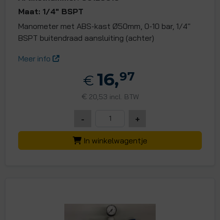
Maat: 1/4" BSPT
Manometer met ABS-kast Ø50mm, 0-10 bar, 1/4"
BSPT buitendraad aansluiting (achter)
Meer info
16,
97
€
€
20,53 incl. BTW
-
+
In winkelwagentje