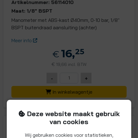
Artikelnummer: 56114010
Maat: 1/8" BSPT
Manometer met ABS-kast Ø40mm, 0-10 bar, 1/8"
BSPT buitendraad aansluiting (achter)
Meer info
16,
25
€
€
19,66 incl. BTW
-
+
In winkelwagentje
Deze website maakt gebruik
van cookies
Wij gebruiken cookies voor statistieken,