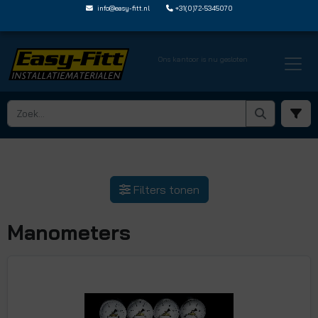
info@easy-fitt.nl
+31(0)72-5345070
Ons kantoor is nu gesloten
HOME ›
THERMOMETERS EN MANOMETERS
› MANOMETERS
Filters tonen
Manometers