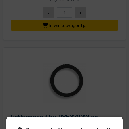
-
+
In winkelwagentje
Pakkingring t.b.v. PSE3202W en
PSE3203W