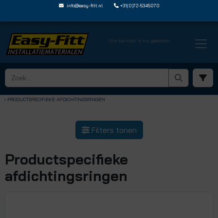
info@easy-fitt.nl
+31(0)72-5345070
Ons kantoor is nu gesloten
HOME ›
SPEEDFIT ACCESSOIRES EN RESERVE ONDERDELEN
› PRODUCTSPECIFIEKE AFDICHTINGSRINGEN
Filters tonen
Productspecifieke
afdichtingsringen