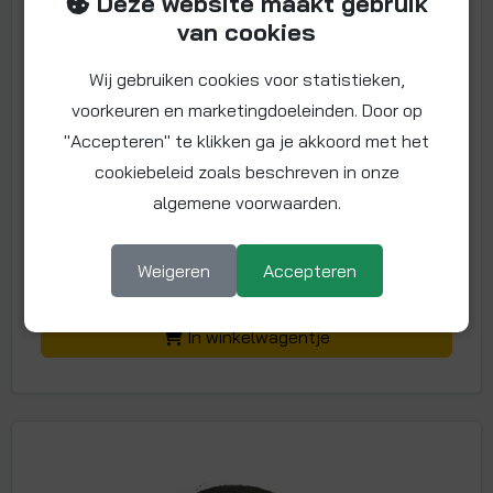
Deze website maakt gebruik
Artikelnummer: 3/4EPW
van cookies
Maat: 3/4" BSP
Wij gebruiken cookies voor statistieken,
John Guest rubberen pakkingring 3/4" BSP t.b.v.
artikelen PSE3202W en PSE3203W.
voorkeuren en marketingdoeleinden. Door op
"Accepteren" te klikken ga je akkoord met het
Meer info
cookiebeleid zoals beschreven in onze
1,
57
€
algemene voorwaarden.
€
1,90 incl. BTW
Weigeren
Accepteren
-
+
In winkelwagentje