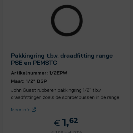
Pakkingring t.b.v. draadfitting range
PSE en PEMSTC
Artikelnummer: 1/2EPW
Maat: 1/2" BSP
John Guest rubberen pakkingring 1/2" t.b.v.
draadfittingen zoals de schroefbussen in de range
Meer info
1,
62
€
€
1,96 incl. BTW