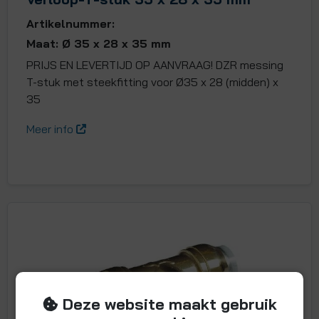
Artikelnummer:
Maat: Ø 35 x 28 x 35 mm
PRIJS EN LEVERTIJD OP AANVRAAG! DZR messing
T-stuk met steekfitting voor Ø35 x 28 (midden) x
35
Meer info
Deze website maakt gebruik