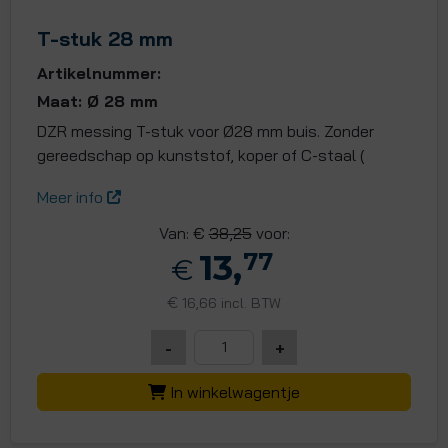
T-stuk 28 mm
Artikelnummer:
Maat: Ø 28 mm
DZR messing T-stuk voor Ø28 mm buis. Zonder
gereedschap op kunststof, koper of C-staal (
Meer info
Van: €
38,25
voor:
13,
77
€
€
16,66 incl. BTW
-
+
In winkelwagentje