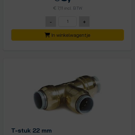
€
7,11 incl. BTW
-
+
In winkelwagentje
T-stuk 22 mm