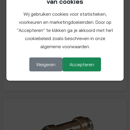
van cookies
Wij gebruiken cookies voor statistieken,
T-stuk 42 mm
voorkeuren en marketingdoeleinden. Door op
"Accepteren" te klikken ga je akkoord met het
Artikelnummer:
cookiebeleid zoals beschreven in onze
Maat: Ø 42 mm
algemene voorwaarden.
PRIJS EN LEVERTIJD OP AANVRAAG! DZR messing
T-stuk met steekfitting voor Ø42 mm buis. Zonder
Weigeren
Accepteren
Meer info