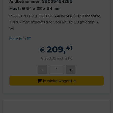
Artikelnummer: SB03545428E
Maat: Ø 54 x 28 x 54 mm
PRIJS EN LEVERTIJD OP AANVRAAG! DZR messing
T-stuk met steekfitting voor Ø54 x 28 (midden) x
54
Meer info
209,
41
€
€
253,39 incl. BTW
-
+
In winkelwagentje