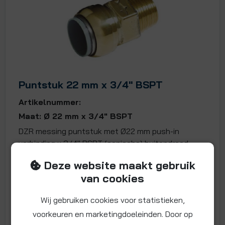
Puntstuk 22 mm x 3/4" BSPT
Artikelnummer:
Maat: Ø 22 mm x 3/4" BSPT
DZR messing puntstuk met Ø22 mm push-in
verbinding x 3/4" BSPT (conische) buitendraad.
Zonder gereedschap
Deze website maakt gebruik
van cookies
Meer info
13,
99
€
Wij gebruiken cookies voor statistieken,
voorkeuren en marketingdoeleinden. Door op
€
16,93 incl. BTW