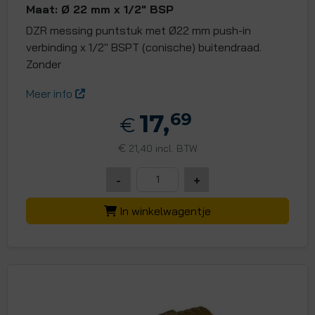
Maat: Ø 22 mm x 1/2" BSP
DZR messing puntstuk met Ø22 mm push-in
verbinding x 1/2" BSPT (conische) buitendraad.
Zonder
Meer info
17,
69
€
€
21,40 incl. BTW
-
+
In winkelwagentje