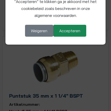
"Accepteren" te klikken ga je akkoord met het
-
+
cookiebeleid zoals beschreven in onze
algemene voorwaarden.
In winkelwagentje
Weigeren
Accepteren
Puntstuk 35 mm x 1 1/4" BSPT
Artikelnummer: