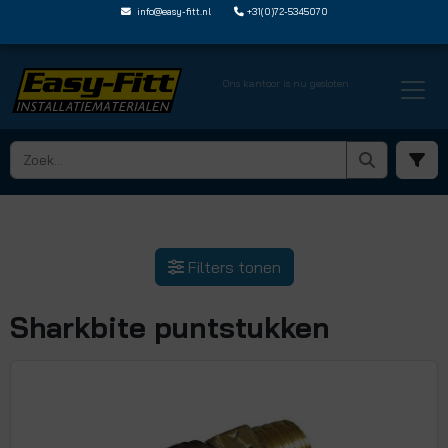
info@easy-fitt.nl
+31(0)72-5345070
Ons kantoor is nu gesloten
HOME ›
SHARKBITE MESSING STEEKFITTINGEN
› SHARKBITE PUNTSTUKKEN
Filters tonen
Sharkbite puntstukken