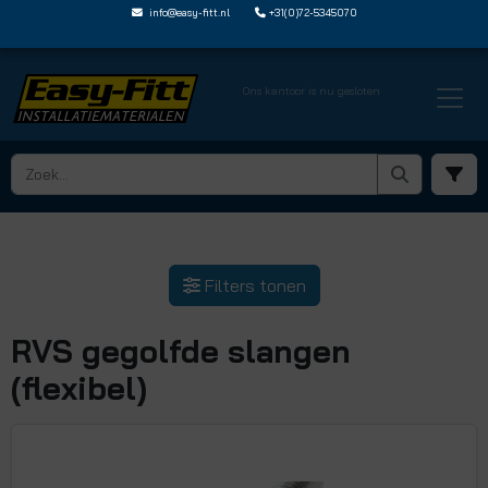
info@easy-fitt.nl
+31(0)72-5345070
Ons kantoor is nu gesloten
Filters tonen
RVS gegolfde slangen
(flexibel)