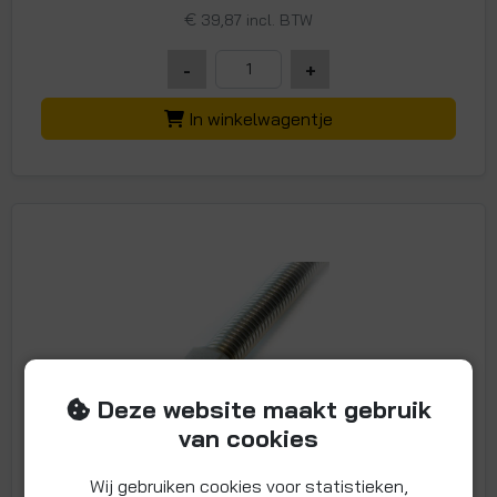
€
39,87 incl. BTW
-
+
In winkelwagentje
Deze website maakt gebruik
van cookies
RVS gegolfde slang DN15, 3/4"
Wij gebruiken cookies voor statistieken,
wartelmoer, lengte 500 mm