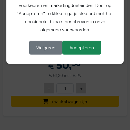
voorkeuren en marketingdoeleinden. Door op
Artikelnummer: 4000-15-WM34-500
"Accepteren" te klikken ga je akkoord met het
Maat: 3/4" BSP
cookiebeleid zoals beschreven in onze
RVS (AISI316L) gegolfde slang met 3/4" BSP
algemene voorwaarden.
wartelmoer (messing vernikkeld) aan beide zijden
en 500
Weigeren
Accepteren
Meer info
50,
58
€
€
61,20 incl. BTW
-
+
In winkelwagentje