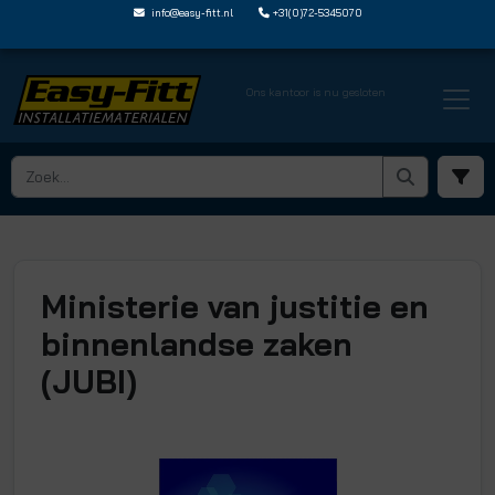
info@easy-fitt.nl
+31(0)72-5345070
Ons kantoor is nu gesloten
Ministerie van justitie en
binnenlandse zaken
(JUBI)