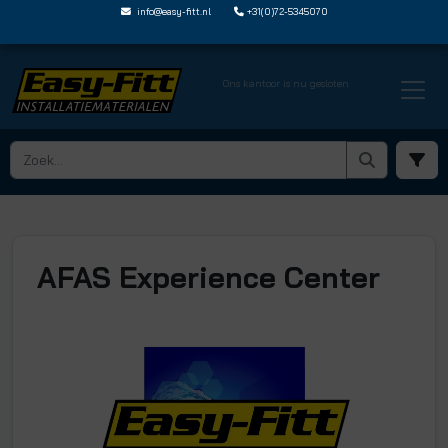
info@easy-fitt.nl
+31(0)72-5345070
Ons kantoor is nu gesloten
AFAS Experience Center