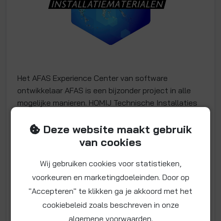
Het AFAS Experience Center van software
ontwikkelaar AFAS is een bijzonder project in alle
mogelijke manieren. HOMIJ Technische Installaties
heeft in dit project onder andere gebruik gemaakt
Deze website maakt gebruik
van ca. 1500 kogelkranen, en in totaal zijn bijna
9.000 John Guest / Easy-Fitt insteekkoppelingen
van cookies
gebruikt.
Wij gebruiken cookies voor statistieken,
Project:
AFAS Experience Center
voorkeuren en marketingdoeleinden. Door op
Adres:
Olmenlaan 1, Leusden
"Accepteren" te klikken ga je akkoord met het
Vloeroppervlak:
62.000 m2
cookiebeleid zoals beschreven in onze
Opleverdatum:
2020
algemene voorwaarden.