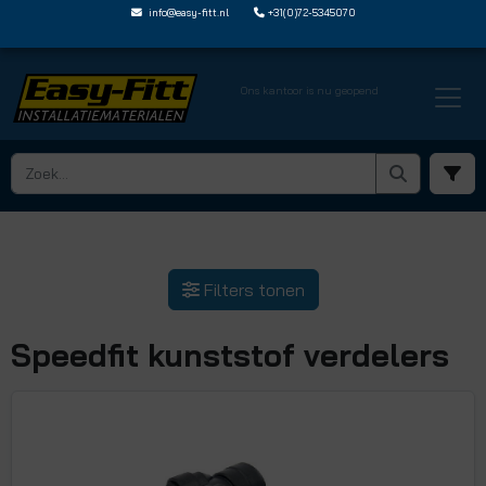
info@easy-fitt.nl
+31(0)72-5345070
Ons kantoor is nu geopend
HOME ›
JOHN GUEST SPEEDFIT
› SPEEDFIT KUNSTSTOF VERDELERS
Filters tonen
Speedfit kunststof verdelers