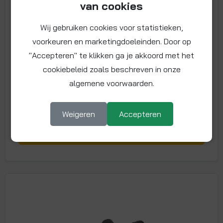
van cookies
Maat: Ø 22 x 10 mm
John Guest Speedfit kunststof verdeler met 3x
Wij gebruiken cookies voor statistieken,
Ø22 mm insteek en 4x aftakking naar Ø10
voorkeuren en marketingdoeleinden. Door op
Meer info
"Accepteren" te klikken ga je akkoord met het
58,
83
cookiebeleid zoals beschreven in onze
€
algemene voorwaarden.
€
71,18 incl. BTW
-
+
Weigeren
Accepteren
In winkelwagentje