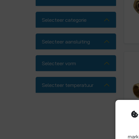
Selecteer categorie
Selecteer aansluiting
Selecteer vorm
Selecteer temperatuur
mark