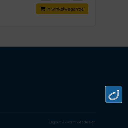
In winkelwagentje
Layout: Axivorm webdesign