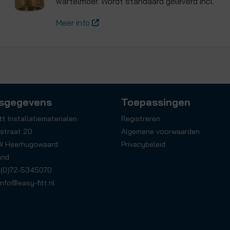
wartelmoer. Wordt standaard geleverd incl.
Meer info
sgegevens
Toepassingen
tt Installatiematerialen
Registreren
straat 20
Algemene voorwaarden
W Heerhugowaard
Privacybeleid
and
31(0)72-5345070
info@easy-fitt.nl