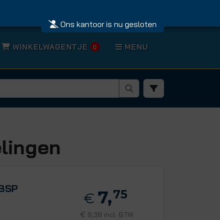
Ons kantoor is nu gesloten
WINKELWAGENTJE
MENU
0
lingen
 BSP
7,
75
€
€
9,38 incl. BTW