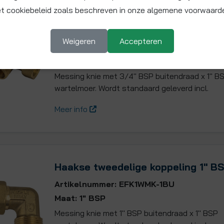
t cookiebeleid zoals beschreven in onze algemene voorwaard
Haakse tweedelige koppeling 1" BS
BSP
Weigeren
Accepteren
Artikelnummer: EFK1WMK-34BU
Maat: 1" x 3/4" BSP
Messing knie met 3/4" BSP buitendraad x 1" B
wartelmoer. Wordt standaard geleverd incl.
Meer info
Haakse tweedelige koppeling 1" B
Artikelnummer: EFK1WMK-1BU
Maat: 1" BSP
Messing knie met 1" BSP buitendraad x 1" BSP