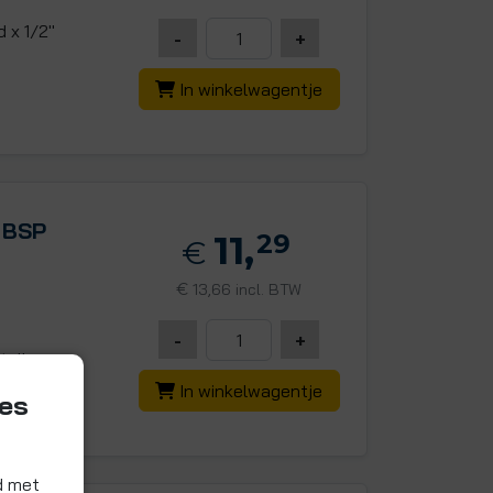
 x 1/2"
-
+
In winkelwagentje
 BSP
11,
29
€
€
13,66 incl. BTW
-
+
tellen
In winkelwagentje
ies
d met