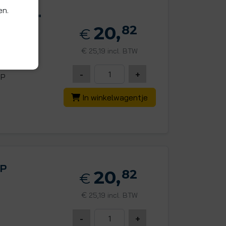
en.
P x 3/4"
20,
82
€
€
25,19 incl. BTW
-
+
SP
In winkelwagentje
SP
20,
82
€
€
25,19 incl. BTW
-
+