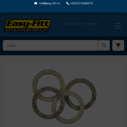
info@easy-fitt.nl
+31(0)72-5345070
Ons kantoor is nu gesloten
HOME ›
PAKKINGRINGEN
› CENTELLEN AFDICHTINGSRINGEN GROEN
› 6190 17CO ZK