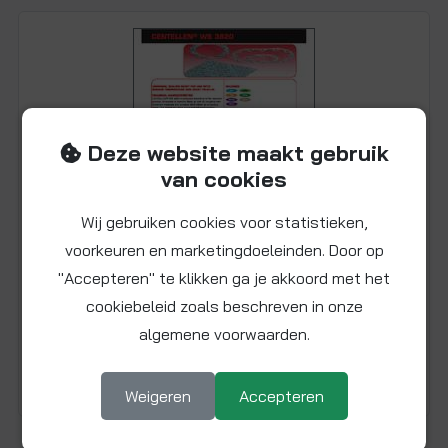
Deze website maakt gebruik
van cookies
Wij gebruiken cookies voor statistieken,
voorkeuren en marketingdoeleinden. Door op
"Accepteren" te klikken ga je akkoord met het
Datasheet centellen pakkingringen
cookiebeleid zoals beschreven in onze
algemene voorwaarden.
Log in om de datasheet te kunnen downloaden.
Weigeren
Accepteren