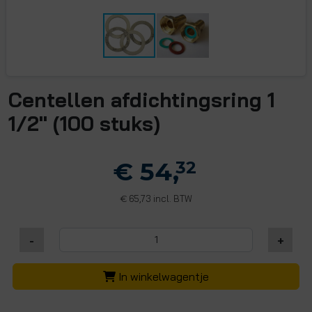
Centellen afdichtingsring 1
1/2" (100 stuks)
€ 54,
32
65,73 incl. BTW
€
-
+
In winkelwagentje