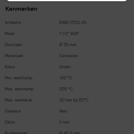
Kenmerken
Artikelnr.:
6190-17CO-ZK
Maat:
1 1/2" BSP
Doorlaat:
Ø 35 mm
Materiaal:
Centellen
Kleur:
Groen
Min. werktemp.:
-50 °C
Max. werktemp.:
200 °C
Max. werkdruk:
30 bar bij 20°C
Gaskeur:
Nee
Dikte:
2 mm
Buitenmaat :
Ø 45,0 mm