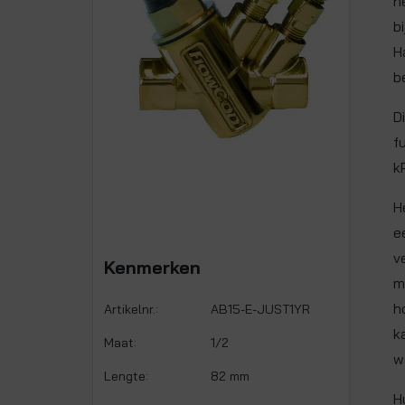
h
b
H
b
D
f
k
H
e
v
Kenmerken
m
h
Artikelnr.:
AB15-E-JUST1YR
k
Maat:
1/2
w
Lengte:
82 mm
H