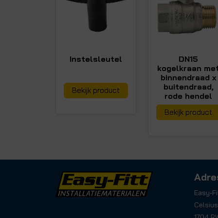
Instelsleutel
DN15
kogelkraan me
binnendraad x
buitendraad,
Bekijk product
rode hendel
Bekijk product
Adre
Easy-Fi
Celsius
1704 R