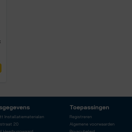
t
sgegevens
Toepassingen
tt Installatiematerialen
Registreren
straat 20
Algemene voorwaarden
W Heerhugowaard
Privacybeleid