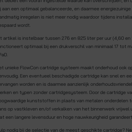
et debiet een vooraf ingestelde waarde kan overschrijden, en 
ij aan een optimaal gebalanceerde, en daarmee energiezuinige i
andmatig inregelen is niet meer nodig waardoor tijdens installat
espaard wordt.
it artikel is instelbaar tussen 276 en 825 liter per uur (4,60 en
unctioneert optimaal bij een drukverschil van minimaal 17 tot 
PaD.
et unieke FlowCon cartridge systeem maakt onderhoud ook op
envoudig. Een eventueel beschadigde cartridge kan snel en e
ervangen worden en is daarmee aanzienlijk onderhoudsvriendel
erken en typen zonder cartridgesysteem. Door de cartridge v
oogwaardige kunststoffen in plaats van metalen onderdelen t
ans op vastkleven en/of verkalken van het binnenwerk vrijwel 
at een langere levensduur en hoge nauwkeurigheid garandeert
ulp nodig bij de selectie van de meest geschikte cartridge? Nee