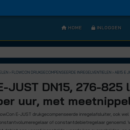
HOME
INLOGGEN
ELEN
› FLOWCON DRUKGECOMPENSEERDE INREGELVENTIELEN
› AB15 E 
E-JUST DN15, 276-825 l
per uur, met meetnippe
lowCon E-JUST drukgecompenseerde inregelafsluiter, ook wel
onstantvolumeregelaar of constantdebietregelaar genoemd. 