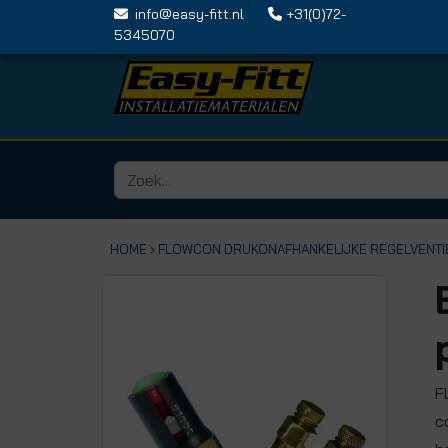
info@easy-fitt.nl
+31(0)72-
5345070
HOME ›
FLOWCON DRUKONAFHANKELIJKE REGELVENTI
F
c