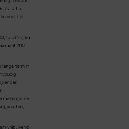
draagt hierdoor
nstallatie.
ie veel tijd
 13,75 l/min) en
maximaal 200
 lange termijn
envoudig
ijker dan
an
e maken, is de
uitgesloten,
.
m vrijblijvend