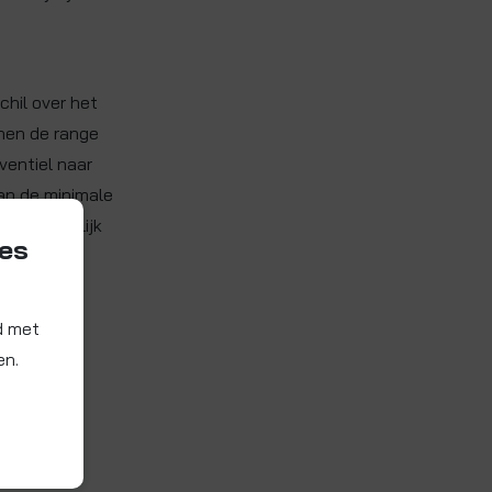
hil over het
nen de range
ventiel naar
dan de minimale
aarschijnlijk
ies
d met
en.