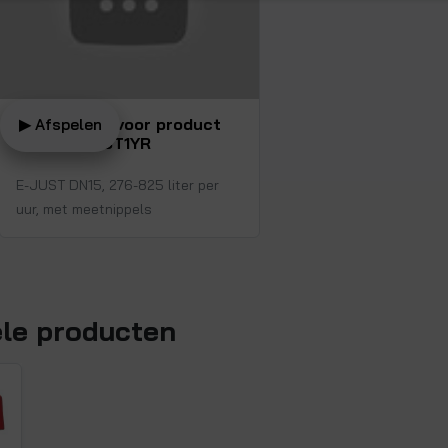
Bekijk video voor product
▶ Afspelen
AB15-E-JUST1YR
E-JUST DN15, 276-825 liter per
uur, met meetnippels
ele producten