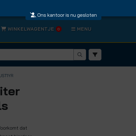
Ons kantoor is nu gesloten
WINKELWAGENTJE
MENU
0
JUST1YR
iter
ls
Voorkomt dat